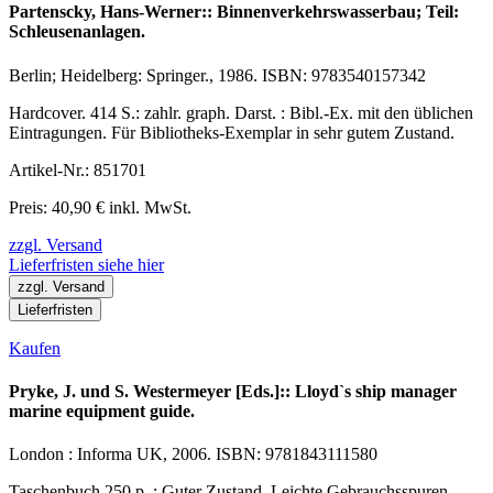
Partenscky, Hans-Werner:: Binnenverkehrswasserbau; Teil:
Schleusenanlagen.
Berlin; Heidelberg: Springer., 1986. ISBN: 9783540157342
Hardcover. 414 S.: zahlr. graph. Darst. : Bibl.-Ex. mit den üblichen
Eintragungen. Für Bibliotheks-Exemplar in sehr gutem Zustand.
Artikel-Nr.: 851701
Preis: 40,90 € inkl. MwSt.
zzgl. Versand
Lieferfristen siehe hier
zzgl. Versand
Lieferfristen
Kaufen
Pryke, J. und S. Westermeyer [Eds.]:: Lloyd`s ship manager
marine equipment guide.
London : Informa UK, 2006. ISBN: 9781843111580
Taschenbuch 250 p. : Guter Zustand. Leichte Gebrauchsspuren.