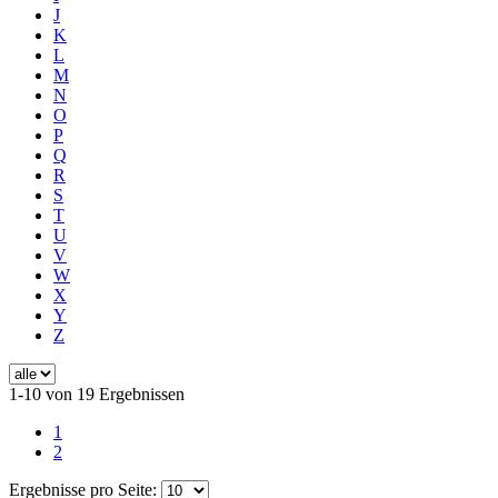
J
K
L
M
N
O
P
Q
R
S
T
U
V
W
X
Y
Z
1-10 von 19 Ergebnissen
1
2
Ergebnisse pro Seite: