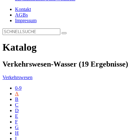
Kontakt
AGBs
Impressum
Katalog
Verkehrswesen-Wasser
(19 Ergebnisse)
Verkehrswesen
0-9
A
B
C
D
E
F
G
H
I