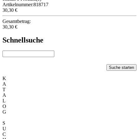
Artikelnummer:818717
30,30 €
Gesamtbetrag:
30,30 €
Schnellsuche
Suche starten
K
A
T
A
L
O
G
S
U
C