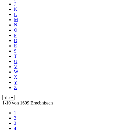
J
K
L
M
N
O
P
Q
R
S
T
U
V
W
X
Y
Z
1-10 von 1609 Ergebnissen
1
2
3
4