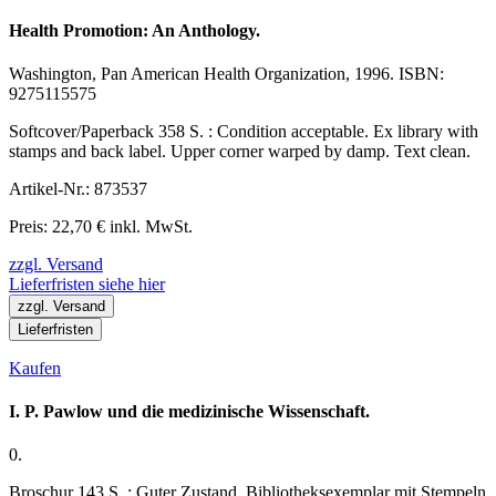
Health Promotion: An Anthology.
Washington, Pan American Health Organization, 1996. ISBN:
9275115575
Softcover/Paperback 358 S. : Condition acceptable. Ex library with
stamps and back label. Upper corner warped by damp. Text clean.
Artikel-Nr.: 873537
Preis: 22,70 € inkl. MwSt.
zzgl. Versand
Lieferfristen siehe hier
zzgl. Versand
Lieferfristen
Kaufen
I. P. Pawlow und die medizinische Wissenschaft.
0.
Broschur 143 S. : Guter Zustand. Bibliotheksexemplar mit Stempeln