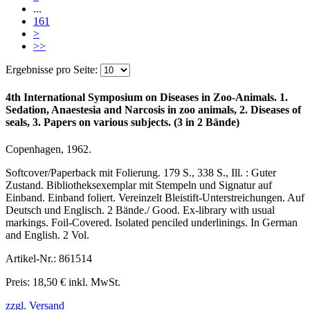
...
161
>
>>
Ergebnisse pro Seite:
4th International Symposium on Diseases in Zoo-Animals. 1.
Sedation, Anaestesia and Narcosis in zoo animals, 2. Diseases of
seals, 3. Papers on various subjects. (3 in 2 Bände)
Copenhagen, 1962.
Softcover/Paperback mit Folierung. 179 S., 338 S., Ill. : Guter
Zustand. Bibliotheksexemplar mit Stempeln und Signatur auf
Einband. Einband foliert. Vereinzelt Bleistift-Unterstreichungen. Auf
Deutsch und Englisch. 2 Bände./ Good. Ex-library with usual
markings. Foil-Covered. Isolated penciled underlinings. In German
and English. 2 Vol.
Artikel-Nr.: 861514
Preis: 18,50 € inkl. MwSt.
zzgl. Versand