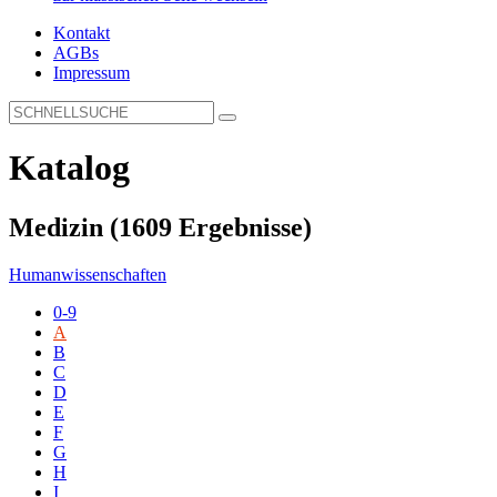
Kontakt
AGBs
Impressum
Katalog
Medizin
(1609 Ergebnisse)
Humanwissenschaften
0-9
A
B
C
D
E
F
G
H
I