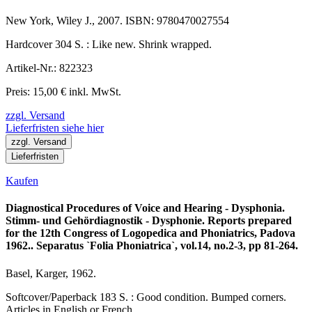
New York, Wiley J., 2007. ISBN: 9780470027554
Hardcover 304 S. : Like new. Shrink wrapped.
Artikel-Nr.: 822323
Preis: 15,00 € inkl. MwSt.
zzgl. Versand
Lieferfristen siehe hier
zzgl. Versand
Lieferfristen
Kaufen
Diagnostical Procedures of Voice and Hearing - Dysphonia.
Stimm- und Gehördiagnostik - Dysphonie. Reports prepared
for the 12th Congress of Logopedica and Phoniatrics, Padova
1962.. Separatus `Folia Phoniatrica`, vol.14, no.2-3, pp 81-264.
Basel, Karger, 1962.
Softcover/Paperback 183 S. : Good condition. Bumped corners.
Articles in English or French.