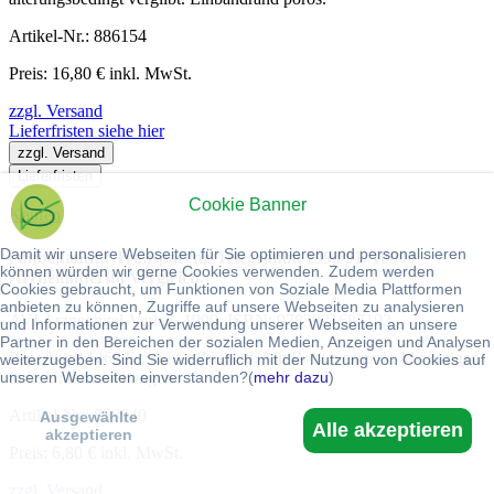
Artikel-Nr.: 886154
Preis: 16,80 € inkl. MwSt.
zzgl. Versand
Lieferfristen siehe hier
zzgl. Versand
Lieferfristen
Cookie Banner
Kaufen
Damit wir unsere Webseiten für Sie optimieren und personalisieren
, unbekannt:: Transparenz-Telegramm 1990/91. 10000
können würden wir gerne Cookies verwenden. Zudem werden
Arzneimittel im Vergleich.
Cookies gebraucht, um Funktionen von Soziale Media Plattformen
anbieten zu können, Zugriffe auf unsere Webseiten zu analysieren
AVI Arzneimitel-Verlag, 1990. ISBN: 9783921687192
und Informationen zur Verwendung unserer Webseiten an unsere
Partner in den Bereichen der sozialen Medien, Anzeigen und Analysen
Paperback 1468 S. : Guter Zustand. Mit Besitzvermerk. Mit einigen
weiterzugeben. Sind Sie widerruflich mit der Nutzung von Cookies auf
unseren Webseiten einverstanden?(
mehr dazu
)
farb. Unterstreichungen.
Artikel-Nr.: 858940
Ausgewählte
Alle akzeptieren
akzeptieren
Preis: 6,80 € inkl. MwSt.
zzgl. Versand