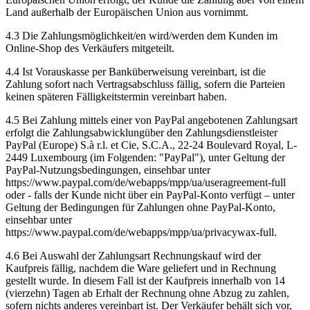
Land außerhalb der Europäischen Union aus vornimmt.
4.3 Die Zahlungsmöglichkeit/en wird/werden dem Kunden im
Online-Shop des Verkäufers mitgeteilt.
4.4 Ist Vorauskasse per Banküberweisung vereinbart, ist die
Zahlung sofort nach Vertragsabschluss fällig, sofern die Parteien
keinen späteren Fälligkeitstermin vereinbart haben.
4.5 Bei Zahlung mittels einer von PayPal angebotenen Zahlungsart
erfolgt die Zahlungsabwicklungüber den Zahlungsdienstleister
PayPal (Europe) S.à r.l. et Cie, S.C.A., 22-24 Boulevard Royal, L-
2449 Luxembourg (im Folgenden: "PayPal"), unter Geltung der
PayPal-Nutzungsbedingungen, einsehbar unter
https://www.paypal.com/de/webapps/mpp/ua/useragreement-full
oder - falls der Kunde nicht über ein PayPal-Konto verfügt – unter
Geltung der Bedingungen für Zahlungen ohne PayPal-Konto,
einsehbar unter
https://www.paypal.com/de/webapps/mpp/ua/privacywax-full.
4.6 Bei Auswahl der Zahlungsart Rechnungskauf wird der
Kaufpreis fällig, nachdem die Ware geliefert und in Rechnung
gestellt wurde. In diesem Fall ist der Kaufpreis innerhalb von 14
(vierzehn) Tagen ab Erhalt der Rechnung ohne Abzug zu zahlen,
sofern nichts anderes vereinbart ist. Der Verkäufer behält sich vor,