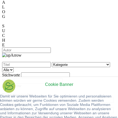
A
L
O
G
S
U
C
H
E
Stichworte
Verlag
Cookie Banner
Erscheinungsjahr
Damit wir unsere Webseiten für Sie optimieren und personalisieren
von
bis
können würden wir gerne Cookies verwenden. Zudem werden
Cookies gebraucht, um Funktionen von Soziale Media Plattformen
Preis (in EUR):
anbieten zu können, Zugriffe auf unsere Webseiten zu analysieren
von
bis
und Informationen zur Verwendung unserer Webseiten an unsere
Suche auch in Zeitschriften
Partner in den Bereichen der sozialen Medien, Anzeigen und Analysen