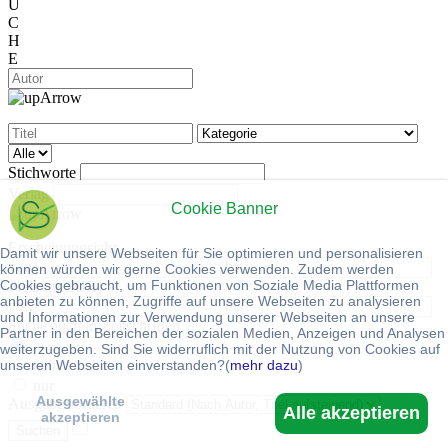
U
C
H
E
Stichworte
Verlag
Cookie Banner
Erscheinungsjahr
Damit wir unsere Webseiten für Sie optimieren und personalisieren
von
bis
können würden wir gerne Cookies verwenden. Zudem werden
Cookies gebraucht, um Funktionen von Soziale Media Plattformen
Preis (in EUR):
anbieten zu können, Zugriffe auf unsere Webseiten zu analysieren
von
bis
und Informationen zur Verwendung unserer Webseiten an unsere
Suche auch in Zeitschriften
Partner in den Bereichen der sozialen Medien, Anzeigen und Analysen
ja
weiterzugeben. Sind Sie widerruflich mit der Nutzung von Cookies auf
unseren Webseiten einverstanden?(
mehr dazu
)
nein
nur
Ausgewählte
Ausgabe sortieren
Alle akzeptieren
akzeptieren
Suchen