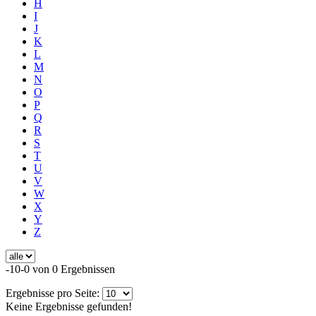
H
I
J
K
L
M
N
O
P
Q
R
S
T
U
V
W
X
Y
Z
-10-0 von 0 Ergebnissen
Ergebnisse pro Seite:
Keine Ergebnisse gefunden!