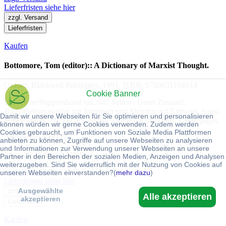
Lieferfristen siehe hier
zzgl. Versand
Lieferfristen
Kaufen
Bottomore, Tom (editor):: A Dictionary of Marxist Thought.
Oxford, Blackwell Publishers, 1991. ISBN: 9780631164814
Cookie Banner
Hardcover/Pappeinband xiii, 647 Seiten : Guter Zustand.
Bibliotheksexemplar mit Stempeln und Signatur auf Einband. Sonst
Damit wir unsere Webseiten für Sie optimieren und personalisieren
Seiten sauber. / Good. Ex-library with usual markings. Clean pages.
können würden wir gerne Cookies verwenden. Zudem werden
Cookies gebraucht, um Funktionen von Soziale Media Plattformen
Artikel-Nr.: 838347
anbieten zu können, Zugriffe auf unsere Webseiten zu analysieren
und Informationen zur Verwendung unserer Webseiten an unsere
Preis: 20,40 € inkl. MwSt.
Partner in den Bereichen der sozialen Medien, Anzeigen und Analysen
weiterzugeben. Sind Sie widerruflich mit der Nutzung von Cookies auf
zzgl. Versand
unseren Webseiten einverstanden?(
mehr dazu
)
Lieferfristen siehe hier
Ausgewählte
zzgl. Versand
Alle akzeptieren
akzeptieren
Lieferfristen
Kaufen