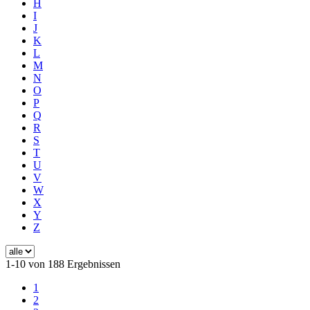
H
I
J
K
L
M
N
O
P
Q
R
S
T
U
V
W
X
Y
Z
1-10 von 188 Ergebnissen
1
2