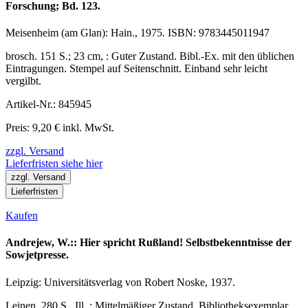
Forschung; Bd. 123.
Meisenheim (am Glan): Hain., 1975. ISBN: 9783445011947
brosch. 151 S.; 23 cm, : Guter Zustand. Bibl.-Ex. mit den üblichen
Eintragungen. Stempel auf Seitenschnitt. Einband sehr leicht
vergilbt.
Artikel-Nr.: 845945
Preis: 9,20 € inkl. MwSt.
zzgl. Versand
Lieferfristen siehe hier
zzgl. Versand
Lieferfristen
Kaufen
Andrejew, W.:: Hier spricht Rußland! Selbstbekenntnisse der
Sowjetpresse.
Leipzig: Universitätsverlag von Robert Noske, 1937.
Leinen. 280 S., Ill. : Mittelmäßiger Zustand. Bibliotheksexemplar