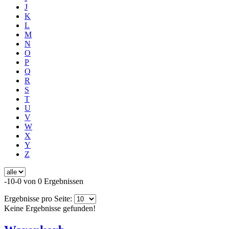
J
K
L
M
N
O
P
Q
R
S
T
U
V
W
X
Y
Z
-10-0 von 0 Ergebnissen
Ergebnisse pro Seite:
Keine Ergebnisse gefunden!