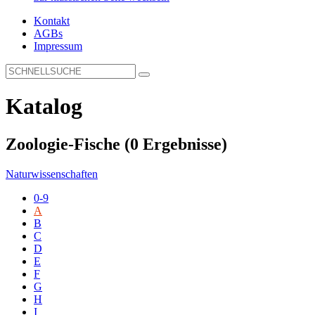
Kontakt
AGBs
Impressum
Katalog
Zoologie-Fische
(0 Ergebnisse)
Naturwissenschaften
0-9
A
B
C
D
E
F
G
H
I