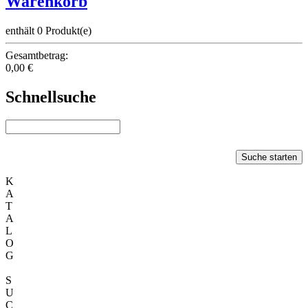
Warenkorb
enthält 0 Produkt(e)
Gesamtbetrag:
0,00 €
Schnellsuche
Suche starten
K
A
T
A
L
O
G
S
U
C