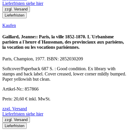
Lieferfristen siehe hier
zzgl. Versand
Lieferfristen
Kaufen
Gaillard, Jeanne:: Paris, la ville 1852-1870. L`Urbanisme
parisien a l`heure d`Haussman, des provinciaux aux parisiens,
la vocation ou les vocations parisiennes.
Paris, Champion, 1977. ISBN: 2852030209
Softcover/Paperback 687 S. : Good condition. Ex library with
stamps and back label. Cover creased, lower corner mildly bumped.
Paper yellowish but clean.
Artikel-Nr.: 857866
Preis: 20,60 € inkl. MwSt.
zzgl. Versand
Lieferfristen siehe hier
zzgl. Versand
Lieferfristen