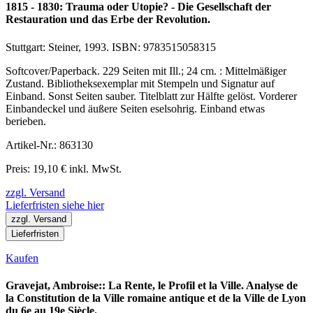
1815 - 1830: Trauma oder Utopie? - Die Gesellschaft der
Restauration und das Erbe der Revolution.
Stuttgart: Steiner, 1993. ISBN: 9783515058315
Softcover/Paperback. 229 Seiten mit Ill.; 24 cm. : Mittelmäßiger
Zustand. Bibliotheksexemplar mit Stempeln und Signatur auf
Einband. Sonst Seiten sauber. Titelblatt zur Hälfte gelöst. Vorderer
Einbandeckel und äußere Seiten eselsohrig. Einband etwas
berieben.
Artikel-Nr.: 863130
Preis: 19,10 € inkl. MwSt.
zzgl. Versand
Lieferfristen siehe hier
zzgl. Versand
Lieferfristen
Kaufen
Gravejat, Ambroise:: La Rente, le Profil et la Ville. Analyse de
la Constitution de la Ville romaine antique et de la Ville de Lyon
du 6e au 19e Siècle.