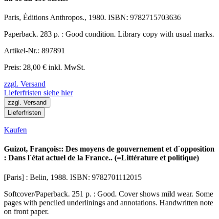
Paris, Éditions Anthropos., 1980. ISBN: 9782715703636
Paperback. 283 p. : Good condition. Library copy with usual marks.
Artikel-Nr.: 897891
Preis: 28,00 € inkl. MwSt.
zzgl. Versand
Lieferfristen siehe hier
zzgl. Versand
Lieferfristen
Kaufen
Guizot, François:: Des moyens de gouvernement et d`opposition
: Dans l`état actuel de la France.. (=Littérature et politique)
[Paris] : Belin, 1988. ISBN: 9782701112015
Softcover/Paperback. 251 p. : Good. Cover shows mild wear. Some
pages with penciled underlinings and annotations. Handwritten note
on front paper.