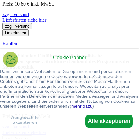
Preis: 10,60 € inkl. MwSt.
zzgl. Versand
Lieferfristen siehe hier
zzgl. Versand
Lieferfristen
Kaufen
Bauer, Sidonia:: Einführung in die französische
Cookie Banner
Gegenwartspoesie : Strukturiert anhand des Programms der
Mondopoethik.
Damit wir unsere Webseiten für Sie optimieren und personalisieren
können würden wir gerne Cookies verwenden. Zudem werden
Berlin : Frank & Timme, 2016. ISBN: 9783732901555
Cookies gebraucht, um Funktionen von Soziale Media Plattformen
anbieten zu können, Zugriffe auf unsere Webseiten zu analysieren
Softcover/Paperback. 226 Seiten; 21 cm : Sehr guter Zustand.
und Informationen zur Verwendung unserer Webseiten an unsere
Minimale Lagespuren. Seiten sauber.
Partner in den Bereichen der sozialen Medien, Anzeigen und Analysen
weiterzugeben. Sind Sie widerruflich mit der Nutzung von Cookies auf
Artikel-Nr.: 844980
unseren Webseiten einverstanden?(
mehr dazu
)
Preis: 7,84 € inkl. MwSt.
Ausgewählte
Alle akzeptieren
akzeptieren
zzgl. Versand
Lieferfristen siehe hier
zzgl. Versand