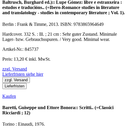
Baltrusch, Burghard ed.):: Lupe Gómez: libre e estranxeira :
estudos e traducións.. (=Ibero-Romance studies in literature
and translatology - studies in contemporary literature ; Vol. 1).
Berlin : Frank & Timme, 2013. ISBN: 9783865964649
Hardcover. 332 S. : Ill. ; 21 cm : Sehr guter Zustand. Minimale
Lager- bzw. Gebrauchsspuren. / Very good. Minimal wear.
Artikel-Nr.: 845737
Preis: 13,20 € inkl. MwSt.
zzgl. Versand
Lieferfristen siehe hier
zzgl. Versand
Lieferfristen
Kaufen
Baretti, Guiseppe und Ettore Bonora:: Scritti.. (=Classici
Ricciardi ; 12)
Torino : Einaudi, 1976.