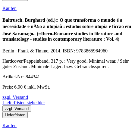
Kaufen
Baltrusch, Burghard (ed.):: O que transforma o mundo é a
necessidade e nÃ£o a utopiaâ : estudos sobre utopia e ficcao em
José Saramago.. (=Ibero-Romance studies in literature and
translatology - studies in contemporary literature ; Vol. 4)
Berlin : Frank & Timme, 2014. ISBN: 9783865964960
Hardcover/Pappeinband. 317 p. : Very good. Minimal wear. / Sehr
guter Zustand. Minimale Lager- bzw. Gebrauchsspuren.
Artikel-Nr.: 844341
Preis: 6,90 € inkl. MwSt.
zzgl. Versand
Lieferfristen siehe hier
zzgl. Versand
Lieferfristen
Kaufen