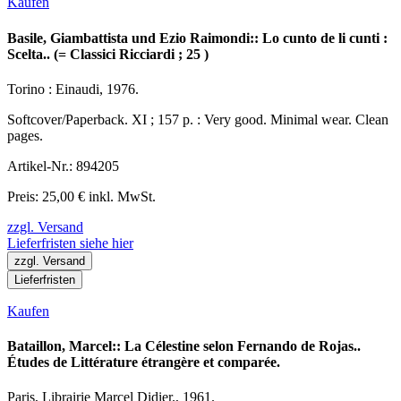
Kaufen
Basile, Giambattista und Ezio Raimondi:: Lo cunto de li cunti :
Scelta.. (= Classici Ricciardi ; 25 )
Torino : Einaudi, 1976.
Softcover/Paperback. XI ; 157 p. : Very good. Minimal wear. Clean
pages.
Artikel-Nr.: 894205
Preis: 25,00 € inkl. MwSt.
zzgl. Versand
Lieferfristen siehe hier
zzgl. Versand
Lieferfristen
Kaufen
Bataillon, Marcel:: La Célestine selon Fernando de Rojas..
Études de Littérature étrangère et comparée.
Paris, Librairie Marcel Didier., 1961.