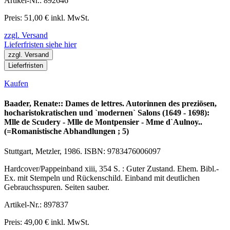
Artikel-Nr.: 892646
Preis: 51,00 € inkl. MwSt.
zzgl. Versand
Lieferfristen siehe hier
zzgl. Versand
Lieferfristen
Kaufen
Baader, Renate:: Dames de lettres. Autorinnen des preziösen,
hocharistokratischen und `modernen` Salons (1649 - 1698):
Mlle de Scudery - Mlle de Montpensier - Mme d`Aulnoy..
(=Romanistische Abhandlungen ; 5)
Stuttgart, Metzler, 1986. ISBN: 9783476006097
Hardcover/Pappeinband xiii, 354 S. : Guter Zustand. Ehem. Bibl.-
Ex. mit Stempeln und Rückenschild. Einband mit deutlichen
Gebrauchsspuren. Seiten sauber.
Artikel-Nr.: 897837
Preis: 49,00 € inkl. MwSt.