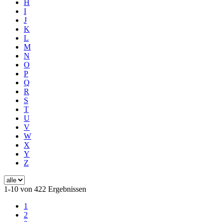
H
I
J
K
L
M
N
O
P
Q
R
S
T
U
V
W
X
Y
Z
1-10 von 422 Ergebnissen
1
2