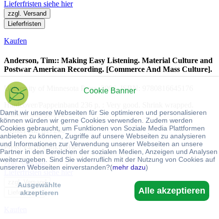
Lieferfristen siehe hier
zzgl. Versand
Lieferfristen
Kaufen
Anderson, Tim:: Making Easy Listening. Material Culture and
Postwar American Recording. [Commerce And Mass Culture].
University of Minnesota Press, 2006. ISBN: 9780816645176
Cookie Banner
Hardcover/Pappeinband 236 p. : Very good. Shrink wrapped.
Damit wir unsere Webseiten für Sie optimieren und personalisieren
Without dust jacket.
können würden wir gerne Cookies verwenden. Zudem werden
Cookies gebraucht, um Funktionen von Soziale Media Plattformen
Artikel-Nr.: 817260
anbieten zu können, Zugriffe auf unsere Webseiten zu analysieren
und Informationen zur Verwendung unserer Webseiten an unsere
Preis: 14,10 € inkl. MwSt.
Partner in den Bereichen der sozialen Medien, Anzeigen und Analysen
weiterzugeben. Sind Sie widerruflich mit der Nutzung von Cookies auf
zzgl. Versand
unseren Webseiten einverstanden?(
mehr dazu
)
Lieferfristen siehe hier
zzgl. Versand
Ausgewählte
Alle akzeptieren
Lieferfristen
akzeptieren
Kaufen