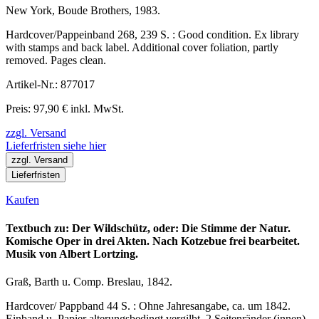
New York, Boude Brothers, 1983.
Hardcover/Pappeinband 268, 239 S. : Good condition. Ex library
with stamps and back label. Additional cover foliation, partly
removed. Pages clean.
Artikel-Nr.: 877017
Preis: 97,90 € inkl. MwSt.
zzgl. Versand
Lieferfristen siehe hier
zzgl. Versand
Lieferfristen
Kaufen
Textbuch zu: Der Wildschütz, oder: Die Stimme der Natur.
Komische Oper in drei Akten. Nach Kotzebue frei bearbeitet.
Musik von Albert Lortzing.
Graß, Barth u. Comp. Breslau, 1842.
Hardcover/ Pappband 44 S. : Ohne Jahresangabe, ca. um 1842.
Einband u. Papier alterungsbedingt vergilbt. 2 Seitenränder (innen)