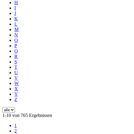
H
I
J
K
L
M
N
O
P
Q
R
S
T
U
V
W
X
Y
Z
1-10 von 765 Ergebnissen
1
2