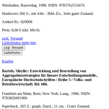
Wiesbaden, Bauverlag, 1998. ISBN: 9783762533474
Hardcover 260 S.; mit Abb. : Bibl.-Ex., Sehr guter Zustand.
Artikel-Nr.: 829008
Preis: 8,60 € inkl. MwSt.
zzgl. Versand
Lieferfristen siehe hier
zzgl. Versand
Lieferfristen
Kaufen
Bartels, Sibylle:: Entwicklung und Beurteilung von
Aggregationsstrategien für lineare Entscheidungsmodelle..
Europäische Hochschulschriften / Reihe 5 / Volks- und
Betriebswirtschaft; Bd. 686.
Frankfurt am Main; Bern; New York: Lang., 1986. ISBN:
9783820491906
Paperback. 265 S.: graph. Darst.; 21 cm, : Guter Zustand.