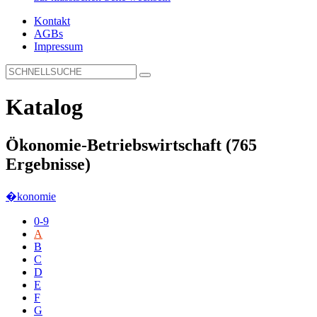
Kontakt
AGBs
Impressum
Katalog
Ökonomie-Betriebswirtschaft
(765
Ergebnisse)
�konomie
0-9
A
B
C
D
E
F
G