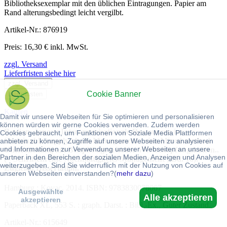
Bibliotheksexemplar mit den üblichen Eintragungen. Papier am
Rand alterungsbedingt leicht vergilbt.
Artikel-Nr.: 876919
Preis: 16,30 € inkl. MwSt.
zzgl. Versand
Lieferfristen siehe hier
zzgl. Versand
Cookie Banner
Lieferfristen
Kaufen
Damit wir unsere Webseiten für Sie optimieren und personalisieren
können würden wir gerne Cookies verwenden. Zudem werden
Bastian, Jonas:: Interorganisationale Ressourcen im
Cookies gebraucht, um Funktionen von Soziale Media Plattformen
Sustainable-supply-chain-Management : eine Mixed-method-
anbieten zu können, Zugriffe auf unsere Webseiten zu analysieren
und Informationen zur Verwendung unserer Webseiten an unsere
Untersuchung am Beispiel agrarischer Wertschöpfungsketten..
Partner in den Bereichen der sozialen Medien, Anzeigen und Analysen
(= Schriftenreihe Nachhaltigkeits-Management ; Bd. 16).
weiterzugeben. Sind Sie widerruflich mit der Nutzung von Cookies auf
Zugleich Dissertation.
unseren Webseiten einverstanden?(
mehr dazu
)
Hamburg : Kovac, 2014. ISBN: 9783830078067
Ausgewählte
Alle akzeptieren
akzeptieren
Paperback XL, 553 S. : graph. Darst. : Bibl.-Ex., Guter Zustand.
Artikel-Nr.: 615649