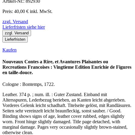
Artikel-Nr.: 892930
Preis: 40,00 € inkl. MwSt.
zzgl. Versand
Lieferfristen siehe hier
zzgl. Versand
Lieferfristen
Kaufen
Nouveaux Contes a Rire, et Avantures Plaisantes ou
Recreations Francoises : Vingtieme Edition Enrichie de Figures
en taille-douce.
Cologne : Bontemps, 1722.
Leather. 374 p. ; num. ill. : Guter Zustand. Einband mit
Altersspuren, Lederbezug berieben, an Kanten leicht abgerieben.
Vorderes Gelenk leicht schadhaft. Titelseite gelöst, mit Randläsuren.
Seiten sehr vereinzelt leicht braunfleckig, sonst sauber. / Good.
Binding shows signs of age, leather cover rubbed, edges slightly
worn. Front hinge slightly damaged. Title page detached, with
marginal damage. Pages very occasionally slightly brown-stained,
otherwise clean.