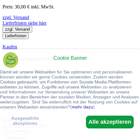
Preis: 30,00 € inkl. MwSt.
zzgl. Versand
Lieferfristen siehe hier
zzgl. Versand
Lieferfristen
Kaufen
Cookie Banner
Carducci, Giosuè:: Ca ira
Roma : Sommaruga., 1883.
Damit wir unsere Webseiten für Sie optimieren und personalisieren
können würden wir gerne Cookies verwenden. Zudem werden
Hardcover/Pappeinband 60 p. : Good. Cover shows mild wear.
Cookies gebraucht, um Funktionen von Soziale Media Plattformen
anbieten zu können, Zugriffe auf unsere Webseiten zu analysieren
Note of ownership otherwise clean pages.
und Informationen zur Verwendung unserer Webseiten an unsere
Partner in den Bereichen der sozialen Medien, Anzeigen und Analysen
Artikel-Nr.: 891777
weiterzugeben. Sind Sie widerruflich mit der Nutzung von Cookies auf
unseren Webseiten einverstanden?(
mehr dazu
)
Preis: 19,00 € inkl. MwSt.
Ausgewählte
zzgl. Versand
Alle akzeptieren
akzeptieren
Lieferfristen siehe hier
zzgl. Versand
Lieferfristen