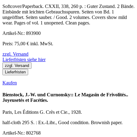
Softcover/Paperback. CXXII, 338, 260 p. : Guter Zustand. 2 Bände.
Einbände mit leichten Gebrauchsspuren. Seiten von Bd. 1
ungeöffnet. Seiten sauber. / Good. 2 volumes. Covers show mild
wear. Pages of vol. 1 unopened. Clean pages.
Artikel-Nr.: 893900
Preis: 75,00 € inkl. MwSt.
zzgl. Versand
Lieferfristen siehe hier
zzgl. Versand
Lieferfristen
Kaufen
Bienstock, J.-W. und Curnonsky:: Le Magasin de Frivolités..
Joyeusetés et Facéties.
Paris, Les Éditions G. Crès et Cie., 1928.
half-cloth 295 S. : Ex.-Libr., Good condition. Brownish paper.
Artikel-Nr.: 802768