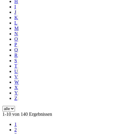
H
I
J
K
L
M
N
O
P
Q
R
S
T
U
V
W
X
Y
Z
1-10 von 140 Ergebnissen
1
2