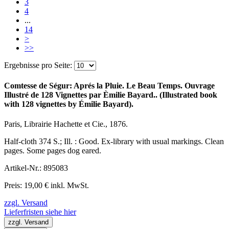
3
4
...
14
>
>>
Ergebnisse pro Seite:
Comtesse de Ségur: Aprés la Pluie. Le Beau Temps. Ouvrage
Illustré de 128 Vignettes par Èmilie Bayard.. (Illustrated book
with 128 vignettes by Émilie Bayard).
Paris, Librairie Hachette et Cie., 1876.
Half-cloth 374 S.; Ill. : Good. Ex-library with usual markings. Clean
pages. Some pages dog eared.
Artikel-Nr.: 895083
Preis: 19,00 € inkl. MwSt.
zzgl. Versand
Lieferfristen siehe hier
zzgl. Versand