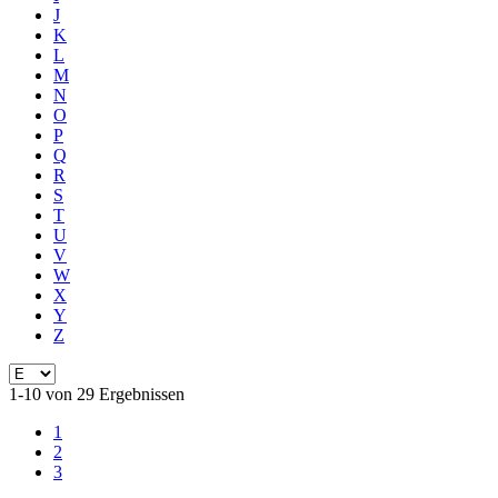
J
K
L
M
N
O
P
Q
R
S
T
U
V
W
X
Y
Z
1-10 von 29 Ergebnissen
1
2
3