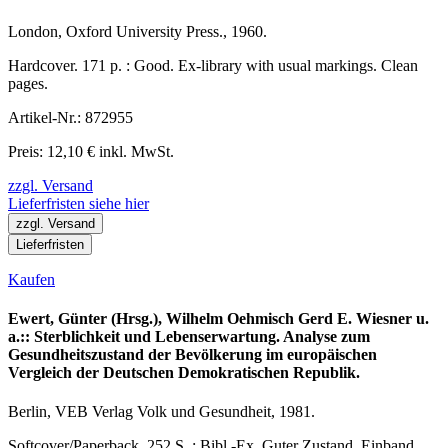
London, Oxford University Press., 1960.
Hardcover. 171 p. : Good. Ex-library with usual markings. Clean
pages.
Artikel-Nr.: 872955
Preis: 12,10 € inkl. MwSt.
zzgl. Versand
Lieferfristen siehe hier
zzgl. Versand
Lieferfristen
Kaufen
Ewert, Günter (Hrsg.), Wilhelm Oehmisch Gerd E. Wiesner u.
a.:: Sterblichkeit und Lebenserwartung. Analyse zum
Gesundheitszustand der Bevölkerung im europäischen
Vergleich der Deutschen Demokratischen Republik.
Berlin, VEB Verlag Volk und Gesundheit, 1981.
Softcover/Paperback. 252 S. : Bibl.-Ex. Guter Zustand. Einband