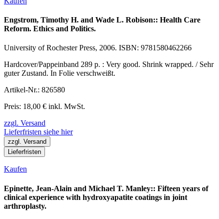
Kaufen
Engstrom, Timothy H. and Wade L. Robison:: Health Care
Reform. Ethics and Politics.
University of Rochester Press, 2006. ISBN: 9781580462266
Hardcover/Pappeinband 289 p. : Very good. Shrink wrapped. / Sehr
guter Zustand. In Folie verschweißt.
Artikel-Nr.: 826580
Preis: 18,00 € inkl. MwSt.
zzgl. Versand
Lieferfristen siehe hier
zzgl. Versand
Lieferfristen
Kaufen
Epinette, Jean-Alain and Michael T. Manley:: Fifteen years of
clinical experience with hydroxyapatite coatings in joint
arthroplasty.