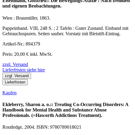
Eisenmann, Gottfried:: Die Bewegungs-Ataxie : Nach fremden
und eigenen Beobachtungen.
Wien : Braumüller, 1863.
Pappeinband. VIII, 248 S. ; 2 Tafeln : Guter Zustand. Einband mit
Gebrauchsspuren. Seiten sauber. Vorstatz mit Bleistift-Eintrag.
Artikel-Nr.: 894379
Preis: 20,00 € inkl. MwSt.
zzgl. Versand
Lieferfristen siehe hier
zzgl. Versand
Lieferfristen
Kaufen
Ekleberry, Sharon a. o.:: Treating Co-Occurring Disorders: A
Handbook for Mental Health and Substance Abuse
Professionals. (=Haworth Addictions Treatment).
Routledge, 2004. ISBN: 9780789018021