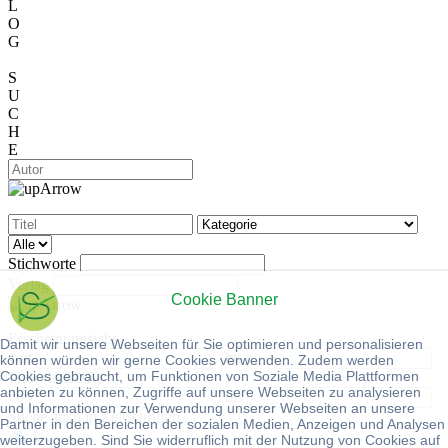
L
O
G
S
U
C
H
E
Stichworte
Verlag
Cookie Banner
Erscheinungsjahr
Damit wir unsere Webseiten für Sie optimieren und personalisieren
von
bis
können würden wir gerne Cookies verwenden. Zudem werden
Cookies gebraucht, um Funktionen von Soziale Media Plattformen
Preis (in EUR):
anbieten zu können, Zugriffe auf unsere Webseiten zu analysieren
von
bis
und Informationen zur Verwendung unserer Webseiten an unsere
Suche auch in Zeitschriften
Partner in den Bereichen der sozialen Medien, Anzeigen und Analysen
ja
weiterzugeben. Sind Sie widerruflich mit der Nutzung von Cookies auf