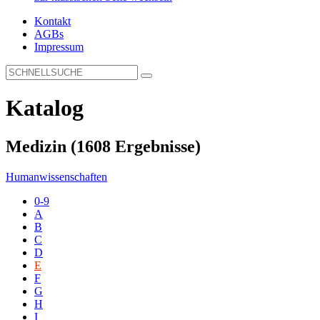
Kontakt
AGBs
Impressum
Katalog
Medizin
(1608 Ergebnisse)
Humanwissenschaften
0-9
A
B
C
D
E
F
G
H
I