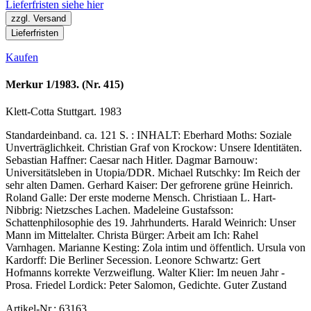
Lieferfristen siehe hier
zzgl. Versand
Lieferfristen
Kaufen
Merkur 1/1983. (Nr. 415)
Klett-Cotta Stuttgart. 1983
Standardeinband. ca. 121 S. : INHALT: Eberhard Moths: Soziale
Unverträglichkeit. Christian Graf von Krockow: Unsere Identitäten.
Sebastian Haffner: Caesar nach Hitler. Dagmar Barnouw:
Universitätsleben in Utopia/DDR. Michael Rutschky: Im Reich der
sehr alten Damen. Gerhard Kaiser: Der gefrorene grüne Heinrich.
Roland Galle: Der erste moderne Mensch. Christiaan L. Hart-
Nibbrig: Nietzsches Lachen. Madeleine Gustafsson:
Schattenphilosophie des 19. Jahrhunderts. Harald Weinrich: Unser
Mann im Mittelalter. Christa Bürger: Arbeit am Ich: Rahel
Varnhagen. Marianne Kesting: Zola intim und öffentlich. Ursula von
Kardorff: Die Berliner Secession. Leonore Schwartz: Gert
Hofmanns korrekte Verzweiflung. Walter Klier: Im neuen Jahr -
Prosa. Friedel Lordick: Peter Salomon, Gedichte. Guter Zustand
Artikel-Nr.: 63163