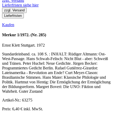
zzgl. Versand
Lieferfristen siehe hier
zzgl. Versand
Lieferfristen
Kaufen
Merkur 1/1972. (Nr. 285)
Ernst Klett Stuttgart. 1972
Standardeinband. ca. 108 S. : INHALT: Rüdiger Altmann: Ost-
West-Passage. Hans Schwab-Felisch: Nicht Blut - aber: Schweiß
und Tränen. Peter Huchel: Neue Gedichte. Jürgen Becker:
Programmiertes Gedicht Berlin. Rafael Gutiérrez-Girardot:
Lateinamerika - Revolution am Ende? Curt Meyer-Clason:
Brasilianische Stimmen. Hans Maier: Klassische Philologie und
Politik. Hartmut von Hentig: Die Ermöglichung der Ermöglichung
der Bildungsreform. Margret Boveri: Die UNO: Fiktion und
Wahrheit. Guter Zustand
Artikel-Nr.: 63275
Preis: 6,40 € inkl. MwSt.