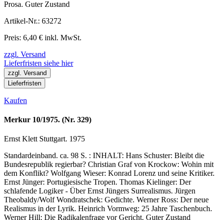
Prosa. Guter Zustand
Artikel-Nr.: 63272
Preis: 6,40 € inkl. MwSt.
zzgl. Versand
Lieferfristen siehe hier
zzgl. Versand
Lieferfristen
Kaufen
Merkur 10/1975. (Nr. 329)
Ernst Klett Stuttgart. 1975
Standardeinband. ca. 98 S. : INHALT: Hans Schuster: Bleibt die
Bundesrepublik regierbar? Christian Graf von Krockow: Wohin mit
dem Konflikt? Wolfgang Wieser: Konrad Lorenz und seine Kritiker.
Ernst Jünger: Portugiesische Tropen. Thomas Kielinger: Der
schlafende Logiker - Über Ernst Jüngers Surrealismus. Jürgen
Theobaldy/Wolf Wondratschek: Gedichte. Werner Ross: Der neue
Realismus in der Lyrik. Heinrich Vormweg: 25 Jahre Taschenbuch.
Werner Hill: Die Radikalenfrage vor Gericht. Guter Zustand