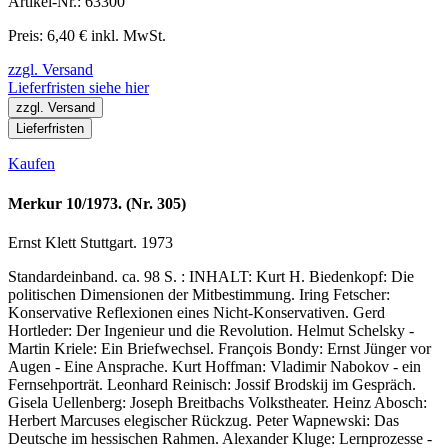
Artikel-Nr.: 63300
Preis: 6,40 € inkl. MwSt.
zzgl. Versand
Lieferfristen siehe hier
zzgl. Versand
Lieferfristen
Kaufen
Merkur 10/1973. (Nr. 305)
Ernst Klett Stuttgart. 1973
Standardeinband. ca. 98 S. : INHALT: Kurt H. Biedenkopf: Die
politischen Dimensionen der Mitbestimmung. Iring Fetscher:
Konservative Reflexionen eines Nicht-Konservativen. Gerd
Hortleder: Der Ingenieur und die Revolution. Helmut Schelsky -
Martin Kriele: Ein Briefwechsel. François Bondy: Ernst Jünger vor
Augen - Eine Ansprache. Kurt Hoffman: Vladimir Nabokov - ein
Fernsehporträt. Leonhard Reinisch: Jossif Brodskij im Gespräch.
Gisela Uellenberg: Joseph Breitbachs Volkstheater. Heinz Abosch:
Herbert Marcuses elegischer Rückzug. Peter Wapnewski: Das
Deutsche im hessischen Rahmen. Alexander Kluge: Lernprozesse -