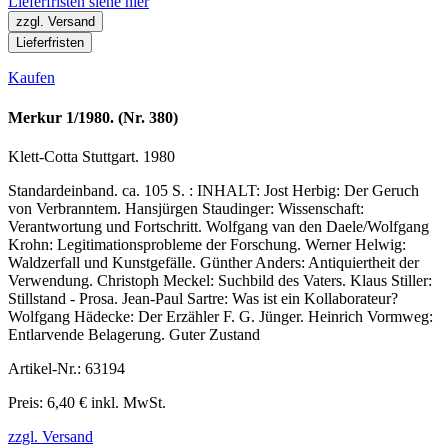
Lieferfristen siehe hier
zzgl. Versand
Lieferfristen
Kaufen
Merkur 1/1980. (Nr. 380)
Klett-Cotta Stuttgart. 1980
Standardeinband. ca. 105 S. : INHALT: Jost Herbig: Der Geruch
von Verbranntem. Hansjürgen Staudinger: Wissenschaft:
Verantwortung und Fortschritt. Wolfgang van den Daele/Wolfgang
Krohn: Legitimationsprobleme der Forschung. Werner Helwig:
Waldzerfall und Kunstgefälle. Günther Anders: Antiquiertheit der
Verwendung. Christoph Meckel: Suchbild des Vaters. Klaus Stiller:
Stillstand - Prosa. Jean-Paul Sartre: Was ist ein Kollaborateur?
Wolfgang Hädecke: Der Erzähler F. G. Jünger. Heinrich Vormweg:
Entlarvende Belagerung. Guter Zustand
Artikel-Nr.: 63194
Preis: 6,40 € inkl. MwSt.
zzgl. Versand