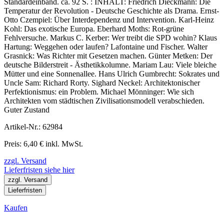
Standardeinband. ca. 92 S. : INHALT: Friedrich Dieckmann: Die
Temperatur der Revolution - Deutsche Geschichte als Drama. Ernst-
Otto Czempiel: Über Interdependenz und Intervention. Karl-Heinz
Kohl: Das exotische Europa. Eberhard Moths: Rot-grüne
Fehlversuche. Markus C. Kerber: Wer treibt die SPD wohin? Klaus
Hartung: Weggehen oder laufen? Lafontaine und Fischer. Walter
Grasnick: Was Richter mit Gesetzen machen. Günter Metken: Der
deutsche Bilderstreit - Ästhetikkolumne. Mariam Lau: Viele bleiche
Mütter und eine Sonnenallee. Hans Ulrich Gumbrecht: Sokrates und
Uncle Sam: Richard Rorty. Sighard Neckel: Architektonischer
Perfektionismus: ein Problem. Michael Mönninger: Wie sich
Architekten vom städtischen Zivilisationsmodell verabschieden.
Guter Zustand
Artikel-Nr.: 62984
Preis: 6,40 € inkl. MwSt.
zzgl. Versand
Lieferfristen siehe hier
zzgl. Versand
Lieferfristen
Kaufen