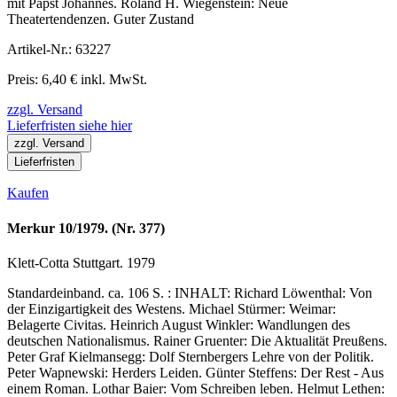
mit Papst Johannes. Roland H. Wiegenstein: Neue
Theatertendenzen. Guter Zustand
Artikel-Nr.: 63227
Preis: 6,40 € inkl. MwSt.
zzgl. Versand
Lieferfristen siehe hier
zzgl. Versand
Lieferfristen
Kaufen
Merkur 10/1979. (Nr. 377)
Klett-Cotta Stuttgart. 1979
Standardeinband. ca. 106 S. : INHALT: Richard Löwenthal: Von
der Einzigartigkeit des Westens. Michael Stürmer: Weimar:
Belagerte Civitas. Heinrich August Winkler: Wandlungen des
deutschen Nationalismus. Rainer Gruenter: Die Aktualität Preußens.
Peter Graf Kielmansegg: Dolf Sternbergers Lehre von der Politik.
Peter Wapnewski: Herders Leiden. Günter Steffens: Der Rest - Aus
einem Roman. Lothar Baier: Vom Schreiben leben. Helmut Lethen: