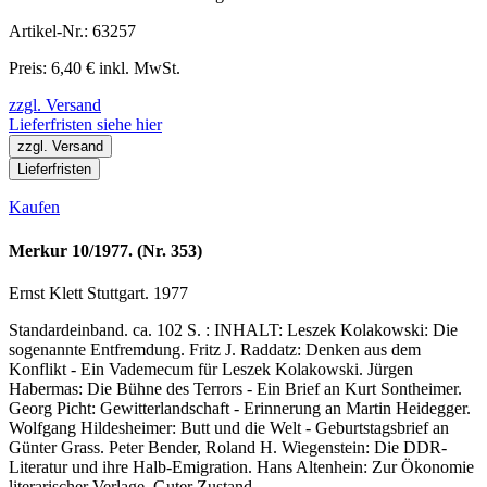
Artikel-Nr.: 63257
Preis: 6,40 € inkl. MwSt.
zzgl. Versand
Lieferfristen siehe hier
zzgl. Versand
Lieferfristen
Kaufen
Merkur 10/1977. (Nr. 353)
Ernst Klett Stuttgart. 1977
Standardeinband. ca. 102 S. : INHALT: Leszek Kolakowski: Die
sogenannte Entfremdung. Fritz J. Raddatz: Denken aus dem
Konflikt - Ein Vademecum für Leszek Kolakowski. Jürgen
Habermas: Die Bühne des Terrors - Ein Brief an Kurt Sontheimer.
Georg Picht: Gewitterlandschaft - Erinnerung an Martin Heidegger.
Wolfgang Hildesheimer: Butt und die Welt - Geburtstagsbrief an
Günter Grass. Peter Bender, Roland H. Wiegenstein: Die DDR-
Literatur und ihre Halb-Emigration. Hans Altenhein: Zur Ökonomie
literarischer Verlage. Guter Zustand