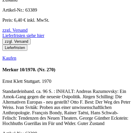
Artikel-Nr.: 63389
Preis: 6,40 € inkl. MwSt.
zzgl. Versand
Lieferfristen siehe hier
zzgl. Versand
Lieferfristen
Kaufen
Merkur 10/1970. (Nr. 270)
Ernst Klett Stuttgart. 1970
Standardeinband. ca. 96 S. : INHALT: Andreas Razumovsky: Ein
Amok-Gang gegen die neueste Ostpolitik. Jürgen Schilling: Die
Alternativen Europas - neu gestellt? Otto F. Best: Der Weg des Peter
Weiss. Ivan Sviták: Proben aus einer unwissenschaftlichen
Anthropologie. François Bondy, Rainer Taëni, Hans Schwab-
Felisch: Tendenzen des Neuen Theaters. George Günther Eckstein:
Hochhuths Guerillas im Für und Wider. Guter Zustand