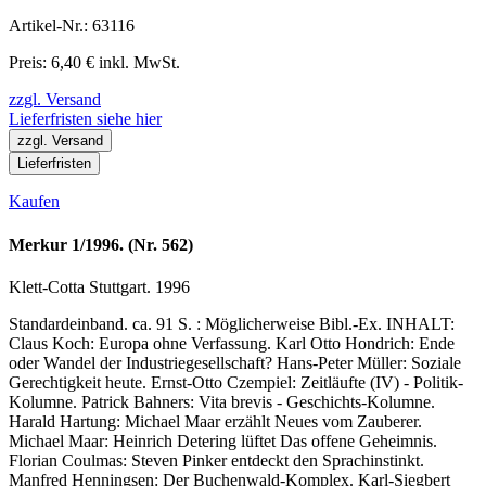
Artikel-Nr.: 63116
Preis: 6,40 € inkl. MwSt.
zzgl. Versand
Lieferfristen siehe hier
zzgl. Versand
Lieferfristen
Kaufen
Merkur 1/1996. (Nr. 562)
Klett-Cotta Stuttgart. 1996
Standardeinband. ca. 91 S. : Möglicherweise Bibl.-Ex. INHALT:
Claus Koch: Europa ohne Verfassung. Karl Otto Hondrich: Ende
oder Wandel der Industriegesellschaft? Hans-Peter Müller: Soziale
Gerechtigkeit heute. Ernst-Otto Czempiel: Zeitläufte (IV) - Politik-
Kolumne. Patrick Bahners: Vita brevis - Geschichts-Kolumne.
Harald Hartung: Michael Maar erzählt Neues vom Zauberer.
Michael Maar: Heinrich Detering lüftet Das offene Geheimnis.
Florian Coulmas: Steven Pinker entdeckt den Sprachinstinkt.
Manfred Henningsen: Der Buchenwald-Komplex. Karl-Siegbert