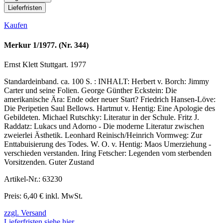
Lieferfristen
Kaufen
Merkur 1/1977. (Nr. 344)
Ernst Klett Stuttgart. 1977
Standardeinband. ca. 100 S. : INHALT: Herbert v. Borch: Jimmy
Carter und seine Folien. George Günther Eckstein: Die
amerikanische Ära: Ende oder neuer Start? Friedrich Hansen-Löve:
Die Peripetien Saul Bellows. Hartmut v. Hentig: Eine Apologie des
Gebildeten. Michael Rutschky: Literatur in der Schule. Fritz J.
Raddatz: Lukacs und Adorno - Die moderne Literatur zwischen
zweierlei Ästhetik. Leonhard Reinisch/Heinrich Vormweg: Zur
Enttabuisierung des Todes. W. O. v. Hentig: Maos Umerziehung -
verschieden verstanden. Iring Fetscher: Legenden vom sterbenden
Vorsitzenden. Guter Zustand
Artikel-Nr.: 63230
Preis: 6,40 € inkl. MwSt.
zzgl. Versand
Lieferfristen siehe hier