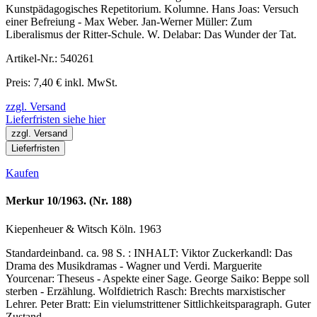
Kunstpädagogisches Repetitorium. Kolumne. Hans Joas: Versuch
einer Befreiung - Max Weber. Jan-Werner Müller: Zum
Liberalismus der Ritter-Schule. W. Delabar: Das Wunder der Tat.
Artikel-Nr.: 540261
Preis: 7,40 € inkl. MwSt.
zzgl. Versand
Lieferfristen siehe hier
zzgl. Versand
Lieferfristen
Kaufen
Merkur 10/1963. (Nr. 188)
Kiepenheuer & Witsch Köln. 1963
Standardeinband. ca. 98 S. : INHALT: Viktor Zuckerkandl: Das
Drama des Musikdramas - Wagner und Verdi. Marguerite
Yourcenar: Theseus - Aspekte einer Sage. George Saiko: Beppe soll
sterben - Erzählung. Wolfdietrich Rasch: Brechts marxistischer
Lehrer. Peter Bratt: Ein vielumstrittener Sittlichkeitsparagraph. Guter
Zustand