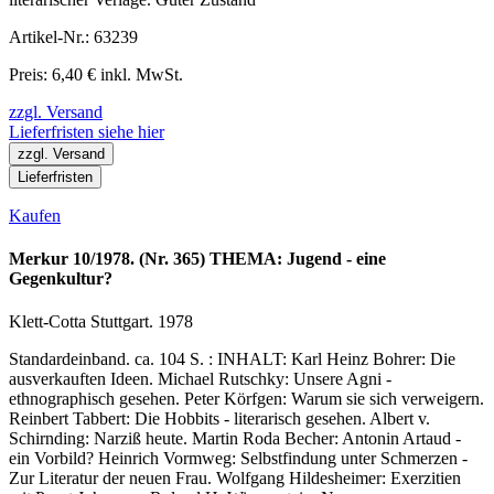
Artikel-Nr.: 63239
Preis: 6,40 € inkl. MwSt.
zzgl. Versand
Lieferfristen siehe hier
zzgl. Versand
Lieferfristen
Kaufen
Merkur 10/1978. (Nr. 365) THEMA: Jugend - eine
Gegenkultur?
Klett-Cotta Stuttgart. 1978
Standardeinband. ca. 104 S. : INHALT: Karl Heinz Bohrer: Die
ausverkauften Ideen. Michael Rutschky: Unsere Agni -
ethnographisch gesehen. Peter Körfgen: Warum sie sich verweigern.
Reinbert Tabbert: Die Hobbits - literarisch gesehen. Albert v.
Schirnding: Narziß heute. Martin Roda Becher: Antonin Artaud -
ein Vorbild? Heinrich Vormweg: Selbstfindung unter Schmerzen -
Zur Literatur der neuen Frau. Wolfgang Hildesheimer: Exerzitien