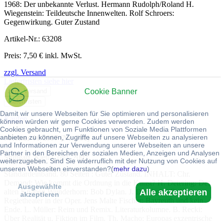
1968: Der unbekannte Verlust. Hermann Rudolph/Roland H.
Wiegenstein: Teildeutsche Innenwelten. Rolf Schroers:
Gegenwirkung. Guter Zustand
Artikel-Nr.: 63208
Preis: 7,50 € inkl. MwSt.
zzgl. Versand
Lieferfristen siehe hier
zzgl. Versand
Cookie Banner
Lieferfristen
Damit wir unsere Webseiten für Sie optimieren und personalisieren
Kaufen
können würden wir gerne Cookies verwenden. Zudem werden
Cookies gebraucht, um Funktionen von Soziale Media Plattformen
anbieten zu können, Zugriffe auf unsere Webseiten zu analysieren
Merkur 10/2007 (Nr. 701)
und Informationen zur Verwendung unserer Webseiten an unsere
Partner in den Bereichen der sozialen Medien, Anzeigen und Analysen
Stuttgart, Klett-Cotta. 2007
weiterzugeben. Sind Sie widerruflich mit der Nutzung von Cookies auf
unseren Webseiten einverstanden?(
mehr dazu
)
Standardeinband. 80 Seiten : Guter Zustand. INHALT: Chr.
Demand: Wie kommt die Ordnung in die Kunst? H. Detering: Des
Ausgewählte
Alle akzeptieren
alten Knaben Wunderhorn: Bob Dylan. J. Dombois / R. Klein:
akzeptieren
Regietheater in der Oper. Jens Malte Fischer: Bayreuth und kein
Ende. L. Müller: Reim und Remix. Literaturkolumne. B. Recki:
Über Realität u. Fiktion im Film. Th. Macho: Europas exzentrische