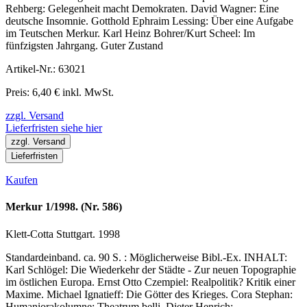
Rehberg: Gelegenheit macht Demokraten. David Wagner: Eine
deutsche Insomnie. Gotthold Ephraim Lessing: Über eine Aufgabe
im Teutschen Merkur. Karl Heinz Bohrer/Kurt Scheel: Im
fünfzigsten Jahrgang. Guter Zustand
Artikel-Nr.: 63021
Preis: 6,40 € inkl. MwSt.
zzgl. Versand
Lieferfristen siehe hier
zzgl. Versand
Lieferfristen
Kaufen
Merkur 1/1998. (Nr. 586)
Klett-Cotta Stuttgart. 1998
Standardeinband. ca. 90 S. : Möglicherweise Bibl.-Ex. INHALT:
Karl Schlögel: Die Wiederkehr der Städte - Zur neuen Topographie
im östlichen Europa. Ernst Otto Czempiel: Realpolitik? Kritik einer
Maxime. Michael Ignatieff: Die Götter des Krieges. Cora Stephan:
Humaniorakolumne: Theatrum belli. Dieter Henrich: