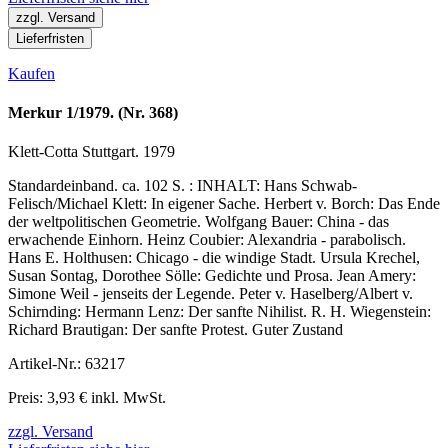
zzgl. Versand
Lieferfristen
Kaufen
Merkur 1/1979. (Nr. 368)
Klett-Cotta Stuttgart. 1979
Standardeinband. ca. 102 S. : INHALT: Hans Schwab-
Felisch/Michael Klett: In eigener Sache. Herbert v. Borch: Das Ende
der weltpolitischen Geometrie. Wolfgang Bauer: China - das
erwachende Einhorn. Heinz Coubier: Alexandria - parabolisch.
Hans E. Holthusen: Chicago - die windige Stadt. Ursula Krechel,
Susan Sontag, Dorothee Sölle: Gedichte und Prosa. Jean Amery:
Simone Weil - jenseits der Legende. Peter v. Haselberg/Albert v.
Schirnding: Hermann Lenz: Der sanfte Nihilist. R. H. Wiegenstein:
Richard Brautigan: Der sanfte Protest. Guter Zustand
Artikel-Nr.: 63217
Preis: 3,93 € inkl. MwSt.
zzgl. Versand