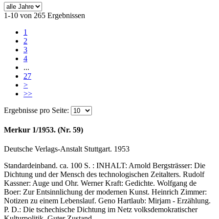
1-10 von 265 Ergebnissen
1
2
3
4
...
27
>
>>
Ergebnisse pro Seite:
Merkur 1/1953. (Nr. 59)
Deutsche Verlags-Anstalt Stuttgart. 1953
Standardeinband. ca. 100 S. : INHALT: Arnold Bergsträsser: Die
Dichtung und der Mensch des technologischen Zeitalters. Rudolf
Kassner: Auge und Ohr. Werner Kraft: Gedichte. Wolfgang de
Boer: Zur Entsinnlichung der modernen Kunst. Heinrich Zimmer:
Notizen zu einem Lebenslauf. Geno Hartlaub: Mirjam - Erzählung.
P. D.: Die tschechische Dichtung im Netz volksdemokratischer
Kulturpolitik. Guter Zustand