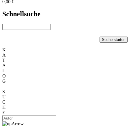
0,00 €
Schnellsuche
Suche starten
K
A
T
A
L
O
G
S
U
C
H
E