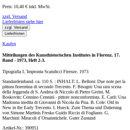
Preis: 10,40 € inkl. MwSt.
zzgl. Versand
Lieferfristen siehe hier
zzgl. Versand
Lieferfristen
Kaufen
Mitteilungen des Kunsthistorischen Institutes in Florenz. 17.
Band - 1973, Heft 2-3.
Tipografia L´Impronta Scandicci Firenze. 1973
Standardeinband. ca. 110 S. : INHALT: L. Belloni: Due note per la
pittura fiorentina di secondo Trecento. F. Bisogni: Una rara scena
della Jeggenda di S. Andrea di Niccolo di Pietro Gerini. M.
Boskovits: Cennino Cennini - pittore nonconformista. E. Carli: Una
Madonna inedita di Giovanni di Nicola da Pisa. B. Cole: Old in
New in the Early Trecento. I. Hueck: Zum Thema und Datierung
von Simone Martinis Fresko Guido Riccio di Fogliano. G.
Marchini: Miracoli d´Orsanmichele. Guter Zustand
Artikel-Nr.: 390951