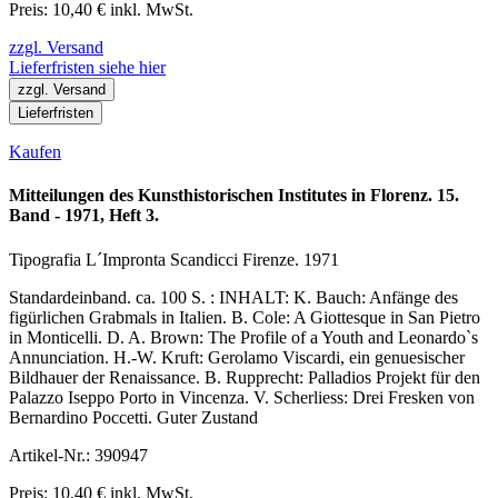
Preis: 10,40 € inkl. MwSt.
zzgl. Versand
Lieferfristen siehe hier
zzgl. Versand
Lieferfristen
Kaufen
Mitteilungen des Kunsthistorischen Institutes in Florenz. 15.
Band - 1971, Heft 3.
Tipografia L´Impronta Scandicci Firenze. 1971
Standardeinband. ca. 100 S. : INHALT: K. Bauch: Anfänge des
figürlichen Grabmals in Italien. B. Cole: A Giottesque in San Pietro
in Monticelli. D. A. Brown: The Profile of a Youth and Leonardo`s
Annunciation. H.-W. Kruft: Gerolamo Viscardi, ein genuesischer
Bildhauer der Renaissance. B. Rupprecht: Palladios Projekt für den
Palazzo Iseppo Porto in Vincenza. V. Scherliess: Drei Fresken von
Bernardino Poccetti. Guter Zustand
Artikel-Nr.: 390947
Preis: 10,40 € inkl. MwSt.