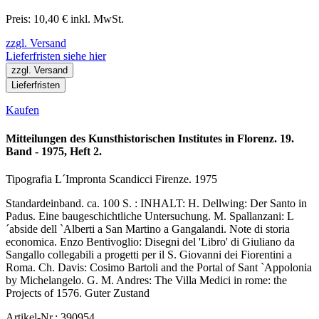
Preis: 10,40 € inkl. MwSt.
zzgl. Versand
Lieferfristen siehe hier
zzgl. Versand
Lieferfristen
Kaufen
Mitteilungen des Kunsthistorischen Institutes in Florenz. 19.
Band - 1975, Heft 2.
Tipografia L´Impronta Scandicci Firenze. 1975
Standardeinband. ca. 100 S. : INHALT: H. Dellwing: Der Santo in
Padus. Eine baugeschichtliche Untersuchung. M. Spallanzani: L
´abside dell `Alberti a San Martino a Gangalandi. Note di storia
economica. Enzo Bentivoglio: Disegni del 'Libro' di Giuliano da
Sangallo collegabili a progetti per il S. Giovanni dei Fiorentini a
Roma. Ch. Davis: Cosimo Bartoli and the Portal of Sant `Appolonia
by Michelangelo. G. M. Andres: The Villa Medici in rome: the
Projects of 1576. Guter Zustand
Artikel-Nr.: 390954