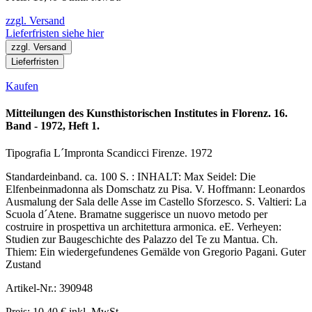
zzgl. Versand
Lieferfristen siehe hier
zzgl. Versand
Lieferfristen
Kaufen
Mitteilungen des Kunsthistorischen Institutes in Florenz. 16.
Band - 1972, Heft 1.
Tipografia L´Impronta Scandicci Firenze. 1972
Standardeinband. ca. 100 S. : INHALT: Max Seidel: Die
Elfenbeinmadonna als Domschatz zu Pisa. V. Hoffmann: Leonardos
Ausmalung der Sala delle Asse im Castello Sforzesco. S. Valtieri: La
Scuola d´Atene. Bramatne suggerisce un nuovo metodo per
costruire in prospettiva un architettura armonica. eE. Verheyen:
Studien zur Baugeschichte des Palazzo del Te zu Mantua. Ch.
Thiem: Ein wiedergefundenes Gemälde von Gregorio Pagani. Guter
Zustand
Artikel-Nr.: 390948
Preis: 10,40 € inkl. MwSt.