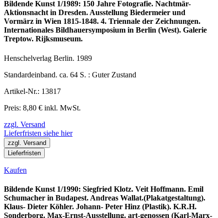
Bildende Kunst 1/1989: 150 Jahre Fotografie. Nachtmär-
Aktionsnacht in Dresden. Ausstellung Biedermeier und
Vormärz in Wien 1815-1848. 4. Triennale der Zeichnungen.
Internationales Bildhauersymposium in Berlin (West). Galerie
Treptow. Rijksmuseum.
Henschelverlag Berlin. 1989
Standardeinband. ca. 64 S. : Guter Zustand
Artikel-Nr.: 13817
Preis: 8,80 € inkl. MwSt.
zzgl. Versand
Lieferfristen siehe hier
zzgl. Versand
Lieferfristen
Kaufen
Bildende Kunst 1/1990: Siegfried Klotz. Veit Hoffmann. Emil
Schumacher in Budapest. Andreas Wallat.(Plakatgestaltung).
Klaus- Dieter Köhler. Johann- Peter Hinz (Plastik). K.R.H.
Sonderborg. Max-Ernst-Ausstellung. art-genossen (Karl-Marx-