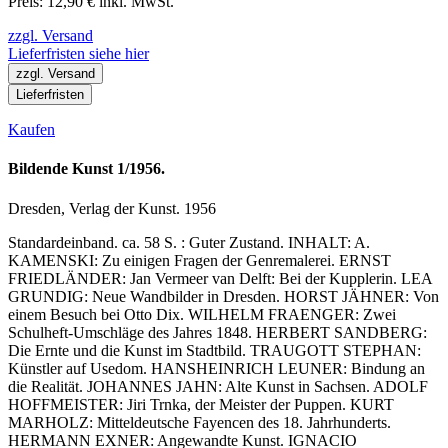
Preis: 12,90 € inkl. MwSt.
zzgl. Versand
Lieferfristen siehe hier
zzgl. Versand
Lieferfristen
Kaufen
Bildende Kunst 1/1956.
Dresden, Verlag der Kunst. 1956
Standardeinband. ca. 58 S. : Guter Zustand. INHALT: A.
KAMENSKI: Zu einigen Fragen der Genremalerei. ERNST
FRIEDLÄNDER: Jan Vermeer van Delft: Bei der Kupplerin. LEA
GRUNDIG: Neue Wandbilder in Dresden. HORST JÄHNER: Von
einem Besuch bei Otto Dix. WILHELM FRAENGER: Zwei
Schulheft-Umschläge des Jahres 1848. HERBERT SANDBERG:
Die Ernte und die Kunst im Stadtbild. TRAUGOTT STEPHAN:
Künstler auf Usedom. HANSHEINRICH LEUNER: Bindung an
die Realität. JOHANNES JAHN: Alte Kunst in Sachsen. ADOLF
HOFFMEISTER: Jiri Trnka, der Meister der Puppen. KURT
MARHOLZ: Mitteldeutsche Fayencen des 18. Jahrhunderts.
HERMANN EXNER: Angewandte Kunst. IGNACIO