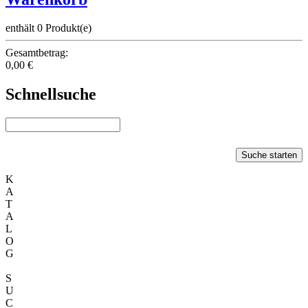
enthält 0 Produkt(e)
Gesamtbetrag:
0,00 €
Schnellsuche
Suche starten
K
A
T
A
L
O
G
S
U
C