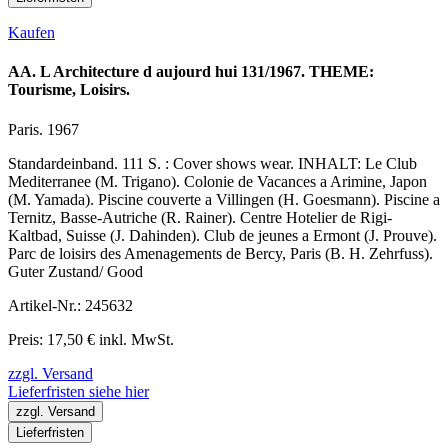
Kaufen
AA. L Architecture d aujourd hui 131/1967. THEME:
Tourisme, Loisirs.
Paris. 1967
Standardeinband. 111 S. : Cover shows wear. INHALT: Le Club
Mediterranee (M. Trigano). Colonie de Vacances a Arimine, Japon
(M. Yamada). Piscine couverte a Villingen (H. Goesmann). Piscine a
Ternitz, Basse-Autriche (R. Rainer). Centre Hotelier de Rigi-
Kaltbad, Suisse (J. Dahinden). Club de jeunes a Ermont (J. Prouve).
Parc de loisirs des Amenagements de Bercy, Paris (B. H. Zehrfuss).
Guter Zustand/ Good
Artikel-Nr.: 245632
Preis: 17,50 € inkl. MwSt.
zzgl. Versand
Lieferfristen siehe hier
zzgl. Versand
Lieferfristen