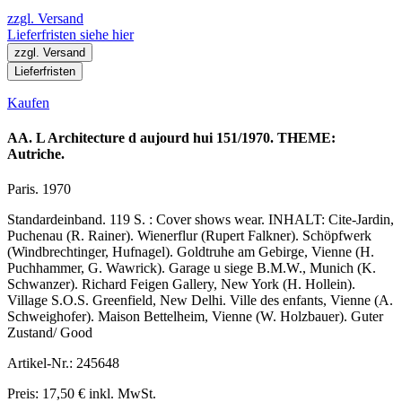
zzgl. Versand
Lieferfristen siehe hier
zzgl. Versand
Lieferfristen
Kaufen
AA. L Architecture d aujourd hui 151/1970. THEME:
Autriche.
Paris. 1970
Standardeinband. 119 S. : Cover shows wear. INHALT: Cite-Jardin,
Puchenau (R. Rainer). Wienerflur (Rupert Falkner). Schöpfwerk
(Windbrechtinger, Hufnagel). Goldtruhe am Gebirge, Vienne (H.
Puchhammer, G. Wawrick). Garage u siege B.M.W., Munich (K.
Schwanzer). Richard Feigen Gallery, New York (H. Hollein).
Village S.O.S. Greenfield, New Delhi. Ville des enfants, Vienne (A.
Schweighofer). Maison Bettelheim, Vienne (W. Holzbauer). Guter
Zustand/ Good
Artikel-Nr.: 245648
Preis: 17,50 € inkl. MwSt.