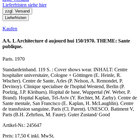
Lieferfristen siehe hier
zzgl. Versand
Lieferfristen
Kaufen
AA. L Architecture d aujourd hui 150/1970. THEME: Sante
publique.
Paris. 1970
Standardeinband. 119 S. : Cover shows wear. INHALT: Centre
hospitalier universitaire, Cologne + Göttingen (E. Heinle, R.
Wischer). Centre de Sante, Arles (P. Nelson, A. Remondet, P.
Devinoy). Clinique specialisee de l'hopital Westend, Berlin (P.
Poelzig, J.P. Kleihues). Hopital de base, Wuppertal (W. Weber, P.
Brand). Hopital Kaplan, Tel-Aviv (Y. Rechter, M. Zarhy). Centre de
Sante mentale, San Francisco (E. Kaplan, H. McLaughlin). Centre
de transfusion sanguine, Paris (Cl. Parent). UNESCO. Batiment V,
Paris (B.H. Zehrfuss, M. Faure). Guter Zustand/ Good
Artikel-Nr.: 245647
Preis: 17,50 € inkl. MwSt.