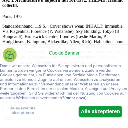
AA. L Architecture d aujourd hui 161/1972. THEME: Habitat
collectif.
Paris. 1972
Standardeinband. 119 S. : Cover shows wear. INHALT: Immeuble
Via Piagentina, Florence (Y. Watanabe). Sky Building, Tokyo (B.
Bougeault). Brunswick Centre, Londres (Leslie Martin, P.
Hodgkinson, B. Ingram, Bickerdike, Allen, Rich). Habitations pour
personnes agees, London (N. Moffet, Mc Alpine). Lambeth Towers,
Kennington, Londres (E. Hollamby). Renovation du Centre d'Ivry
Cookie Banner
(J. Renaudie). Ensemble d'habitations, Aubervilliers (J. Kalisz, J.
Perrottet, Salem, Soumagnac). Guter Zustand/ Good
Damit wir unsere Webseiten für Sie optimieren und personalisieren
können würden wir gerne Cookies verwenden. Zudem werden
Artikel-Nr.: 245656
Cookies gebraucht, um Funktionen von Soziale Media Plattformen
anbieten zu können, Zugriffe auf unsere Webseiten zu analysieren
Preis: 12,00 € inkl. MwSt.
und Informationen zur Verwendung unserer Webseiten an unsere
Partner in den Bereichen der sozialen Medien, Anzeigen und Analysen
zzgl. Versand
weiterzugeben. Sind Sie widerruflich mit der Nutzung von Cookies auf
Lieferfristen siehe hier
unseren Webseiten einverstanden?(
mehr dazu
)
zzgl. Versand
Ausgewählte
Lieferfristen
Alle akzeptieren
akzeptieren
Kaufen