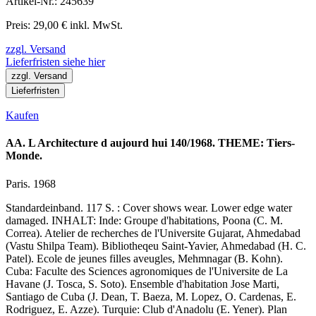
Artikel-Nr.: 245639
Preis: 29,00 € inkl. MwSt.
zzgl. Versand
Lieferfristen siehe hier
zzgl. Versand
Lieferfristen
Kaufen
AA. L Architecture d aujourd hui 140/1968. THEME: Tiers-
Monde.
Paris. 1968
Standardeinband. 117 S. : Cover shows wear. Lower edge water
damaged. INHALT: Inde: Groupe d'habitations, Poona (C. M.
Correa). Atelier de recherches de l'Universite Gujarat, Ahmedabad
(Vastu Shilpa Team). Bibliotheqeu Saint-Yavier, Ahmedabad (H. C.
Patel). Ecole de jeunes filles aveugles, Mehmnagar (B. Kohn).
Cuba: Faculte des Sciences agronomiques de l'Universite de La
Havane (J. Tosca, S. Soto). Ensemble d'habitation Jose Marti,
Santiago de Cuba (J. Dean, T. Baeza, M. Lopez, O. Cardenas, E.
Rodriguez, E. Azze). Turquie: Club d'Anadolu (E. Yener). Plan