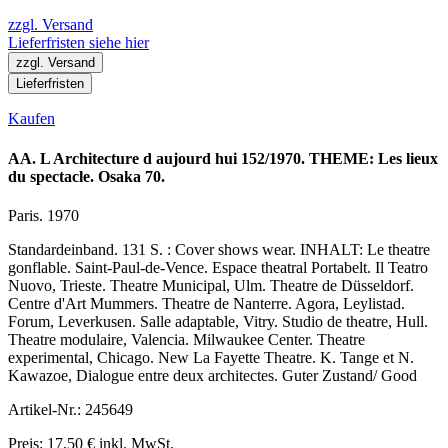
zzgl. Versand
Lieferfristen siehe hier
zzgl. Versand
Lieferfristen
Kaufen
AA. L Architecture d aujourd hui 152/1970. THEME: Les lieux
du spectacle. Osaka 70.
Paris. 1970
Standardeinband. 131 S. : Cover shows wear. INHALT: Le theatre
gonflable. Saint-Paul-de-Vence. Espace theatral Portabelt. Il Teatro
Nuovo, Trieste. Theatre Municipal, Ulm. Theatre de Düsseldorf.
Centre d'Art Mummers. Theatre de Nanterre. Agora, Leylistad.
Forum, Leverkusen. Salle adaptable, Vitry. Studio de theatre, Hull.
Theatre modulaire, Valencia. Milwaukee Center. Theatre
experimental, Chicago. New La Fayette Theatre. K. Tange et N.
Kawazoe, Dialogue entre deux architectes. Guter Zustand/ Good
Artikel-Nr.: 245649
Preis: 17,50 € inkl. MwSt.