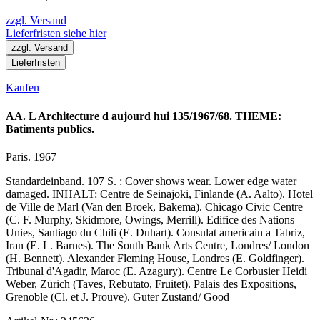
zzgl. Versand
Lieferfristen siehe hier
zzgl. Versand
Lieferfristen
Kaufen
AA. L Architecture d aujourd hui 135/1967/68. THEME:
Batiments publics.
Paris. 1967
Standardeinband. 107 S. : Cover shows wear. Lower edge water
damaged. INHALT: Centre de Seinajoki, Finlande (A. Aalto). Hotel
de Ville de Marl (Van den Broek, Bakema). Chicago Civic Centre
(C. F. Murphy, Skidmore, Owings, Merrill). Edifice des Nations
Unies, Santiago du Chili (E. Duhart). Consulat americain a Tabriz,
Iran (E. L. Barnes). The South Bank Arts Centre, Londres/ London
(H. Bennett). Alexander Fleming House, Londres (E. Goldfinger).
Tribunal d'Agadir, Maroc (E. Azagury). Centre Le Corbusier Heidi
Weber, Zürich (Taves, Rebutato, Fruitet). Palais des Expositions,
Grenoble (Cl. et J. Prouve). Guter Zustand/ Good