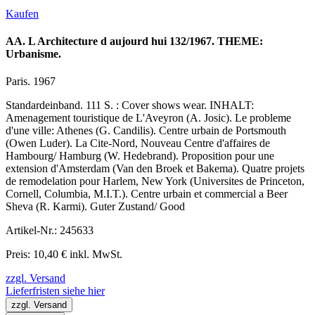
Kaufen
AA. L Architecture d aujourd hui 132/1967. THEME:
Urbanisme.
Paris. 1967
Standardeinband. 111 S. : Cover shows wear. INHALT:
Amenagement touristique de L'Aveyron (A. Josic). Le probleme
d'une ville: Athenes (G. Candilis). Centre urbain de Portsmouth
(Owen Luder). La Cite-Nord, Nouveau Centre d'affaires de
Hambourg/ Hamburg (W. Hedebrand). Proposition pour une
extension d'Amsterdam (Van den Broek et Bakema). Quatre projets
de remodelation pour Harlem, New York (Universites de Princeton,
Cornell, Columbia, M.I.T.). Centre urbain et commercial a Beer
Sheva (R. Karmi). Guter Zustand/ Good
Artikel-Nr.: 245633
Preis: 10,40 € inkl. MwSt.
zzgl. Versand
Lieferfristen siehe hier
zzgl. Versand