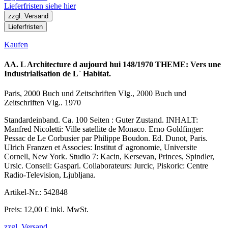
Lieferfristen siehe hier
zzgl. Versand
Lieferfristen
Kaufen
AA. L Architecture d aujourd hui 148/1970 THEME: Vers une
Industrialisation de L` Habitat.
Paris, 2000 Buch und Zeitschriften Vlg., 2000 Buch und
Zeitschriften Vlg.. 1970
Standardeinband. Ca. 100 Seiten : Guter Zustand. INHALT:
Manfred Nicoletti: Ville satellite de Monaco. Erno Goldfinger:
Pessac de Le Corbusier par Philippe Boudon. Ed. Dunot, Paris.
Ulrich Franzen et Associes: Institut d' agronomie, Universite
Cornell, New York. Studio 7: Kacin, Kersevan, Princes, Spindler,
Ursic. Conseil: Gaspari. Collaborateurs: Jurcic, Piskoric: Centre
Radio-Television, Ljubljana.
Artikel-Nr.: 542848
Preis: 12,00 € inkl. MwSt.
zzgl. Versand