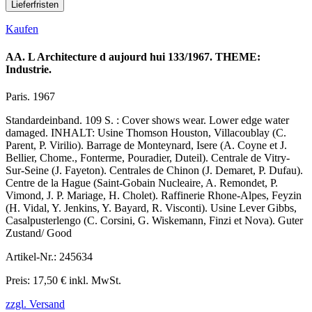
Lieferfristen
Kaufen
AA. L Architecture d aujourd hui 133/1967. THEME:
Industrie.
Paris. 1967
Standardeinband. 109 S. : Cover shows wear. Lower edge water
damaged. INHALT: Usine Thomson Houston, Villacoublay (C.
Parent, P. Virilio). Barrage de Monteynard, Isere (A. Coyne et J.
Bellier, Chome., Fonterme, Pouradier, Duteil). Centrale de Vitry-
Sur-Seine (J. Fayeton). Centrales de Chinon (J. Demaret, P. Dufau).
Centre de la Hague (Saint-Gobain Nucleaire, A. Remondet, P.
Vimond, J. P. Mariage, H. Cholet). Raffinerie Rhone-Alpes, Feyzin
(H. Vidal, Y. Jenkins, Y. Bayard, R. Visconti). Usine Lever Gibbs,
Casalpusterlengo (C. Corsini, G. Wiskemann, Finzi et Nova). Guter
Zustand/ Good
Artikel-Nr.: 245634
Preis: 17,50 € inkl. MwSt.
zzgl. Versand