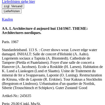
Lieferfristen siehe hier
zzgl. Versand
Lieferfristen
Kaufen
AA. L Architecture d aujourd hui 134/1967. THEME:
Architectures nordiques.
Paris. 1967
Standardeinband. 113 S. : Cover shows wear. Lower edge water
damaged. INHALT: Salle de concert d'Helsinki (A. Aalto).
Logements sociaux a Tapiola (A. Blomstedt). Cathedrale de
Tampere (Pietila et Paatelainen). Foyer d'une salle de concert a
Hanovre (A. Jacobsen). Ecole a Roskilde (H. Larsen). Habitation de
K. Lund a Liaskogen (Lund et Slaatto). Usine de Traitement du
minerai de fer a Svappavaara, Laponie (O. Luning). Restructuration
de Kiruna, ville de Laponie (R. Erskine). Tour Kaknas a Stockholm
(Bergstrom et Lindroos). Urbanisation d'un quartier de Norilsk,
Siberie (Trouschinsch et Schipkov). Guter Zustand/ Good
Artikel-Nr.: 245635
Preis: 29,00 € inkl. MwSt.