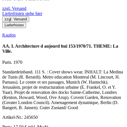
zzgl. Versand
Lieferfristen siehe hier
zzgl. Versand
Lieferfristen
Kaufen
AA. L Architecture d aujourd hui 153/1970/71. THEME: La
Ville.
Paris. 1970
Standardeinband. 111 S. : Cover shows wear. INHALT: La Medina
de Tunis (R. Berardi). Metro education Montreal (M. Lincourt, H.
Parnass). Le centre et ses passages, Munich (W. Hantschk).
Jerusalem, projet de restructuration urbaine (E. Frankel, O. et Y.
Yaar). Projet de renovation des docks Sainte-Catherine, Londres
(Renton, Howard, Wood, Ove Arup). Covent Garden, Renovation
(Greater London Council). Amenagement dynamique, Berlin (D.
Bangert, B. Jansen). Guter Zustand/ Good
Artikel-Nr.: 245650
Preis: 17,50 € inkl. MwSt.