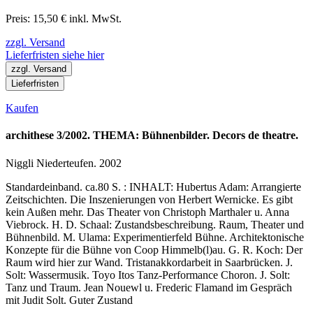
Preis: 15,50 € inkl. MwSt.
zzgl. Versand
Lieferfristen siehe hier
zzgl. Versand
Lieferfristen
Kaufen
archithese 3/2002. THEMA: Bühnenbilder. Decors de theatre.
Niggli Niederteufen. 2002
Standardeinband. ca.80 S. : INHALT: Hubertus Adam: Arrangierte
Zeitschichten. Die Inszenierungen von Herbert Wernicke. Es gibt
kein Außen mehr. Das Theater von Christoph Marthaler u. Anna
Viebrock. H. D. Schaal: Zustandsbeschreibung. Raum, Theater und
Bühnenbild. M. Ulama: Experimentierfeld Bühne. Architektonische
Konzepte für die Bühne von Coop Himmelb(l)au. G. R. Koch: Der
Raum wird hier zur Wand. Tristanakkordarbeit in Saarbrücken. J.
Solt: Wassermusik. Toyo Itos Tanz-Performance Choron. J. Solt:
Tanz und Traum. Jean Nouewl u. Frederic Flamand im Gespräch
mit Judit Solt. Guter Zustand