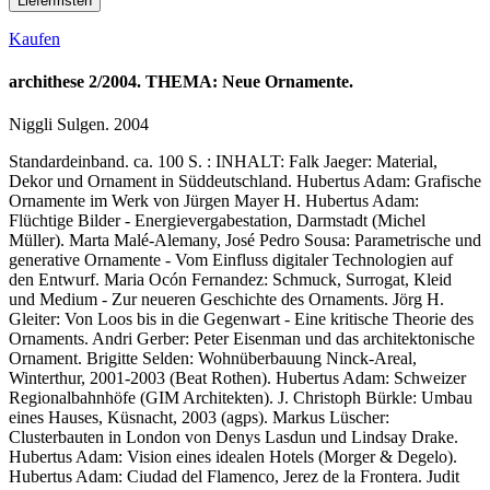
Lieferfristen
Kaufen
archithese 2/2004. THEMA: Neue Ornamente.
Niggli Sulgen. 2004
Standardeinband. ca. 100 S. : INHALT: Falk Jaeger: Material,
Dekor und Ornament in Süddeutschland. Hubertus Adam: Grafische
Ornamente im Werk von Jürgen Mayer H. Hubertus Adam:
Flüchtige Bilder - Energievergabestation, Darmstadt (Michel
Müller). Marta Malé-Alemany, José Pedro Sousa: Parametrische und
generative Ornamente - Vom Einfluss digitaler Technologien auf
den Entwurf. Maria Ocón Fernandez: Schmuck, Surrogat, Kleid
und Medium - Zur neueren Geschichte des Ornaments. Jörg H.
Gleiter: Von Loos bis in die Gegenwart - Eine kritische Theorie des
Ornaments. Andri Gerber: Peter Eisenman und das architektonische
Ornament. Brigitte Selden: Wohnüberbauung Ninck-Areal,
Winterthur, 2001-2003 (Beat Rothen). Hubertus Adam: Schweizer
Regionalbahnhöfe (GIM Architekten). J. Christoph Bürkle: Umbau
eines Hauses, Küsnacht, 2003 (agps). Markus Lüscher:
Clusterbauten in London von Denys Lasdun und Lindsay Drake.
Hubertus Adam: Vision eines idealen Hotels (Morger & Degelo).
Hubertus Adam: Ciudad del Flamenco, Jerez de la Frontera. Judit