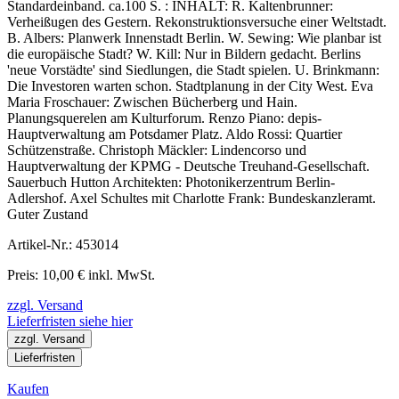
Standardeinband. ca.100 S. : INHALT: R. Kaltenbrunner:
Verheißugen des Gestern. Rekonstruktionsversuche einer Weltstadt.
B. Albers: Planwerk Innenstadt Berlin. W. Sewing: Wie planbar ist
die europäische Stadt? W. Kill: Nur in Bildern gedacht. Berlins
'neue Vorstädte' sind Siedlungen, die Stadt spielen. U. Brinkmann:
Die Investoren warten schon. Stadtplanung in der City West. Eva
Maria Froschauer: Zwischen Bücherberg und Hain.
Planungsquerelen am Kulturforum. Renzo Piano: depis-
Hauptverwaltung am Potsdamer Platz. Aldo Rossi: Quartier
Schützenstraße. Christoph Mäckler: Lindencorso und
Hauptverwaltung der KPMG - Deutsche Treuhand-Gesellschaft.
Sauerbuch Hutton Architekten: Photonikerzentrum Berlin-
Adlershof. Axel Schultes mit Charlotte Frank: Bundeskanzleramt.
Guter Zustand
Artikel-Nr.: 453014
Preis: 10,00 € inkl. MwSt.
zzgl. Versand
Lieferfristen siehe hier
zzgl. Versand
Lieferfristen
Kaufen