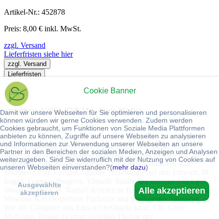
Artikel-Nr.: 452878
Preis: 8,00 € inkl. MwSt.
zzgl. Versand
Lieferfristen siehe hier
zzgl. Versand
Lieferfristen
Cookie Banner
Kaufen
archithese 4/2002. THEMA: Neue Medien.
Damit wir unsere Webseiten für Sie optimieren und personalisieren
können würden wir gerne Cookies verwenden. Zudem werden
Cookies gebraucht, um Funktionen von Soziale Media Plattformen
Niggli Niederteufen. 2002
anbieten zu können, Zugriffe auf unsere Webseiten zu analysieren
und Informationen zur Verwendung unserer Webseiten an unsere
Standardeinband. ca.80 S. : INHALT: P. Mörtenbeck: Nicht
Partner in den Bereichen der sozialen Medien, Anzeigen und Analysen
wissende User - ahnungslose Beteiligte. Digitale Welten und die
weiterzugeben. Sind Sie widerruflich mit der Nutzung von Cookies auf
Wahrnehmung der Architektur. O. Fritz: Programmieren statt
unseren Webseiten einverstanden?(
mehr dazu
)
zeichnen? Vom Einfluss digitaler Technologie auf den Entwurf. M.
Engeli: Game in Progress. Virtuelle Räume am Beispiel von Ego-
Ausgewählte
Alle akzeptieren
Shooter-Games. H. Rashid: Künstliche Kunst. Guggenheim Virtual
akzeptieren
Museum. Kas Oosterhuis: Fachidiot und intelligentes Spielzeug.
Wie der Computer den Entwurf beflügeln kann. Chr. Girot:
Mofismus. Prolog zu einer visuellen Theorie der