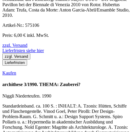
Pavillon bei der Biennale di Venezia 2010 von Rotor. Hubertus
Adam: Trufa, Costa da Morte: Anton Garcia-Abril/Ensamble Studio,
2010.
Artikel-Nr.: 575106
Preis: 6,00 € inkl. MwSt.
zzgl. Versand
Lieferfristen siehe hier
zzgl. Versand
Lieferfristen
Kaufen
archithese 3/1990. THEMA: Zauberei?
Niggli Niederteufen. 1990
Standardeinband. ca. 100 S. : INHALT: A. Tzonis: Hütten, Schiffe
und Flaschengestelle. Vinod Goel, Peter Pirolli: Der Design-
Problem-Raum. G. Schmitt u. a.: Design Support Systems. Spiro
Pollaris u. a.: Hypermedia in akademischer Ausbildung und
Forschung. Nold Egenter: Magritte als Architekturologe. A. Tzonis: