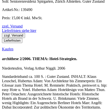
Solt: Seniorenresidenz Spirgarten, Zürich Altstetten. Guter Zustand
Artikel-Nr.: 139490
Preis: 15,00 € inkl. MwSt.
zzgl. Versand
Lieferfristen siehe hier
zzgl. Versand
Lieferfristen
Kaufen
archithese 2/2006. THEMA: Hotel-Strategien.
Niederteufen, Verlag Arthur Niggli. 2006
Standardeinband ca. 100 S. : Guter Zustand. INHALT: Klaus
Leuschel, Hubertus Adam: Von Architektur bis Zimmerpreis: Ein
Glossar zum Thema Hotel. M. Remmele: Praktisch, preiswert u. hip:
easy Hote u. Yotel. Hubertus Adam: Hoteldesign von Matteo Thun.
Peter Omachen: Ausgezeichnete historische Hotels: Historische
Hotels als Brand in der Schweiz. U. Brinkmann: Viele Zimmer,
wenig Highlights: Ein Augenschein Berliner Hotels Marc Angéli:
Dubai Incorporated: Zur politischen Ökonomie des Territoriums.