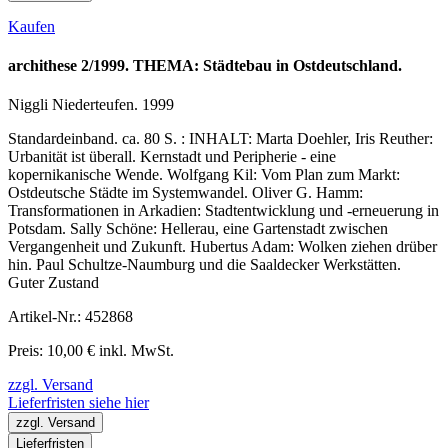
Kaufen
archithese 2/1999. THEMA: Städtebau in Ostdeutschland.
Niggli Niederteufen. 1999
Standardeinband. ca. 80 S. : INHALT: Marta Doehler, Iris Reuther:
Urbanität ist überall. Kernstadt und Peripherie - eine
kopernikanische Wende. Wolfgang Kil: Vom Plan zum Markt:
Ostdeutsche Städte im Systemwandel. Oliver G. Hamm:
Transformationen in Arkadien: Stadtentwicklung und -erneuerung in
Potsdam. Sally Schöne: Hellerau, eine Gartenstadt zwischen
Vergangenheit und Zukunft. Hubertus Adam: Wolken ziehen drüber
hin. Paul Schultze-Naumburg und die Saaldecker Werkstätten.
Guter Zustand
Artikel-Nr.: 452868
Preis: 10,00 € inkl. MwSt.
zzgl. Versand
Lieferfristen siehe hier
zzgl. Versand
Lieferfristen