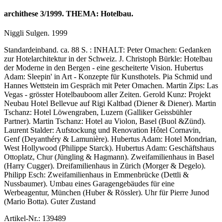
archithese 3/1999. THEMA: Hotelbau.
Niggli Sulgen. 1999
Standardeinband. ca. 88 S. : INHALT: Peter Omachen: Gedanken
zur Hotelarchitektur in der Schweiz. J. Christoph Bürkle: Hotelbau
der Moderne in den Bergen - eine gescheiterte Vision. Hubertus
Adam: Sleepin' in Art - Konzepte für Kunsthotels. Pia Schmid und
Hannes Wettstein im Gespräch mit Peter Omachen. Martin Zips: Las
Vegas - grösster Hotelbauboom aller Zeiten. Gerold Kunz: Projekt
Neubau Hotel Bellevue auf Rigi Kaltbad (Diener & Diener). Martin
Tschanz: Hotel Löwengraben, Luzern (Galliker Geissbühler
Partner). Martin Tschanz: Hotel au Violon, Basel (Buol &Zünd).
Laurent Stalder: Aufstockung und Renovation Hôtel Cornavin,
Genf (Deyanthéry & Lamunière). Hubertus Adam: Hotel Mondrian,
West Hollywood (Philippe Starck). Hubertus Adam: Geschäftshaus
Ottoplatz, Chur (Jüngling & Hagmann). Zweifamilienhaus in Basel
(Harry Cugger). Dreifamilienhaus in Zürich (Morger & Degelo).
Philipp Esch: Zweifamilienhaus in Emmenbrücke (Dettli &
Nussbaumer). Umbau eines Garagengebäudes für eine
Werbeagentur, München (Huber & Rössler). Uhr für Pierre Junod
(Mario Botta). Guter Zustand
Artikel-Nr.: 139489