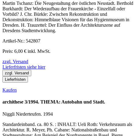
Martin Tschanz: Die Neugestaltung der östlichen Neustadt. Berthold
Burkhardt: Der Wiederaufbau der Frauenkirche - Einzelfall oder
Vorbild? J. Chr. Bürkle: Zwischen Rekonstruktion und
Dekonstruktion: Himmelblaue Visionen für das Hygienmuseum in
Dresden. H. Trauzettel: Der Einfluss der Architekturszene auf
Dresdens Stadtentwicklung.
Artikel-Nr.: 542807
Preis: 6,00 € inkl. MwSt.
zzgl. Versand
Lieferfristen siehe hier
zzgl. Versand
Lieferfristen
Kaufen
archithese 3/1994. THEMA: Autobahn und Stadt.
Niggli Niederteufen. 1994
Standardeinband. ca. 80 S. : INHALT: Ueli Roth: Verkehrsraum als
Architektur. R. Meyer, Ph. Cabane: Nationalstraßenbau und
Stadtgestaltung: Am Beispiel der Nordtangente in Basel. Pierre