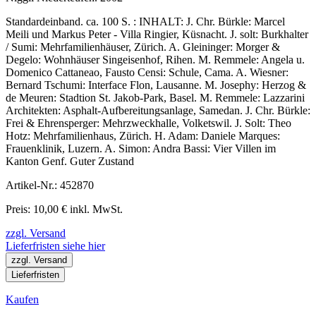
Standardeinband. ca. 100 S. : INHALT: J. Chr. Bürkle: Marcel
Meili und Markus Peter - Villa Ringier, Küsnacht. J. solt: Burkhalter
/ Sumi: Mehrfamilienhäuser, Zürich. A. Gleininger: Morger &
Degelo: Wohnhäuser Singeisenhof, Rihen. M. Remmele: Angela u.
Domenico Cattaneao, Fausto Censi: Schule, Cama. A. Wiesner:
Bernard Tschumi: Interface Flon, Lausanne. M. Josephy: Herzog &
de Meuren: Stadtion St. Jakob-Park, Basel. M. Remmele: Lazzarini
Architekten: Asphalt-Aufbereitungsanlage, Samedan. J. Chr. Bürkle:
Frei & Ehrensperger: Mehrzweckhalle, Volketswil. J. Solt: Theo
Hotz: Mehrfamilienhaus, Zürich. H. Adam: Daniele Marques:
Frauenklinik, Luzern. A. Simon: Andra Bassi: Vier Villen im
Kanton Genf. Guter Zustand
Artikel-Nr.: 452870
Preis: 10,00 € inkl. MwSt.
zzgl. Versand
Lieferfristen siehe hier
zzgl. Versand
Lieferfristen
Kaufen