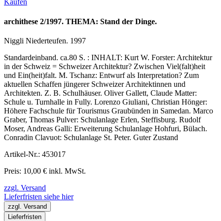
Kaufen
archithese 2/1997. THEMA: Stand der Dinge.
Niggli Niederteufen. 1997
Standardeinband. ca.80 S. : INHALT: Kurt W. Forster: Architektur
in der Schweiz = Schweizer Architektur? Zwischen Viel(falt)heit
und Ein(heit)falt. M. Tschanz: Entwurf als Interpretation? Zum
aktuellen Schaffen jüngerer Schweizer Architektinnen und
Architekten. Z. B. Schulhäuser. Oliver Gallett, Claude Matter:
Schule u. Turnhalle in Fully. Lorenzo Giuliani, Christian Hönger:
Höhere Fachschule für Tourismus Graubünden in Samedan. Marco
Graber, Thomas Pulver: Schulanlage Erlen, Steffisburg. Rudolf
Moser, Andreas Galli: Erweiterung Schulanlage Hohfuri, Bülach.
Conradin Clavuot: Schulanlage St. Peter. Guter Zustand
Artikel-Nr.: 453017
Preis: 10,00 € inkl. MwSt.
zzgl. Versand
Lieferfristen siehe hier
zzgl. Versand
Lieferfristen