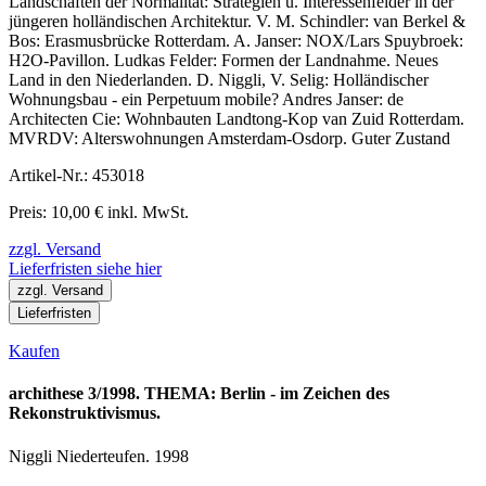
Landschaften der Normalität: Strategien u. Interessenfelder in der
jüngeren holländischen Architektur. V. M. Schindler: van Berkel &
Bos: Erasmusbrücke Rotterdam. A. Janser: NOX/Lars Spuybroek:
H2O-Pavillon. Ludkas Felder: Formen der Landnahme. Neues
Land in den Niederlanden. D. Niggli, V. Selig: Holländischer
Wohnungsbau - ein Perpetuum mobile? Andres Janser: de
Architecten Cie: Wohnbauten Landtong-Kop van Zuid Rotterdam.
MVRDV: Alterswohnungen Amsterdam-Osdorp. Guter Zustand
Artikel-Nr.: 453018
Preis: 10,00 € inkl. MwSt.
zzgl. Versand
Lieferfristen siehe hier
zzgl. Versand
Lieferfristen
Kaufen
archithese 3/1998. THEMA: Berlin - im Zeichen des
Rekonstruktivismus.
Niggli Niederteufen. 1998