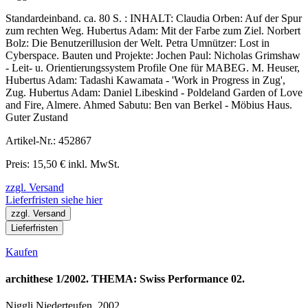
Standardeinband. ca. 80 S. : INHALT: Claudia Orben: Auf der Spur
zum rechten Weg. Hubertus Adam: Mit der Farbe zum Ziel. Norbert
Bolz: Die Benutzerillusion der Welt. Petra Umnützer: Lost in
Cyberspace. Bauten und Projekte: Jochen Paul: Nicholas Grimshaw
- Leit- u. Orientierungssystem Profile One für MABEG. M. Heuser,
Hubertus Adam: Tadashi Kawamata - 'Work in Progress in Zug',
Zug. Hubertus Adam: Daniel Libeskind - Poldeland Garden of Love
and Fire, Almere. Ahmed Sabutu: Ben van Berkel - Möbius Haus.
Guter Zustand
Artikel-Nr.: 452867
Preis: 15,50 € inkl. MwSt.
zzgl. Versand
Lieferfristen siehe hier
zzgl. Versand
Lieferfristen
Kaufen
archithese 1/2002. THEMA: Swiss Performance 02.
Niggli Niederteufen. 2002