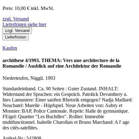
Preis: 10,00 € inkl. MwSt.
zzgl. Versand
Lieferfristen siehe hier
zzgl. Versand
Lieferfristen
Kaufen
archithese 4/1993. THEMA: Vers une architecture de la
Romandie / Ausblick auf eine Architektur der Romandie
Niederteufen, Niggli. 1993
Standardeinband. Ca. 90 Seiten : Guter Zustand. INHALT:
Widerstand der Sprachen: ein Gespräch. Patr4ick Devanthery u.
Ines Lamuniere: Einer sanften Rhetorik entgegen? Nadja Maillard:
Neuchatel: Marelle - Hüpfspiel. Neue Arbeiten von: Aubry et
Monnier: BAP, Police Cantonale. Repele: Halle de gymnastique.
FEigel: Quartier "Les Buchilles". Rollier: Immeuble
multifunctionnel. Isabelle Charollais et Bruno Marchand: A l' age
des citès-satellites.
Artikel-Nr.: 542808