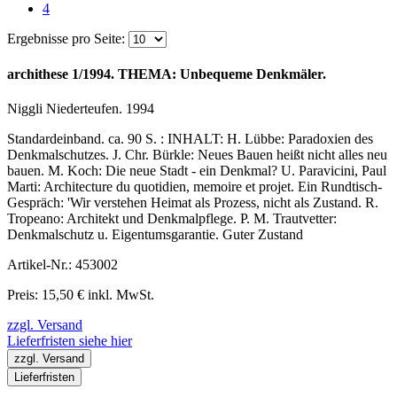
4
Ergebnisse pro Seite:
archithese 1/1994. THEMA: Unbequeme Denkmäler.
Niggli Niederteufen. 1994
Standardeinband. ca. 90 S. : INHALT: H. Lübbe: Paradoxien des
Denkmalschutzes. J. Chr. Bürkle: Neues Bauen heißt nicht alles neu
bauen. M. Koch: Die neue Stadt - ein Denkmal? U. Paravicini, Paul
Marti: Architecture du quotidien, memoire et projet. Ein Rundtisch-
Gespräch: 'Wir verstehen Heimat als Prozess, nicht als Zustand. R.
Tropeano: Architekt und Denkmalpflege. P. M. Trautvetter:
Denkmalschutz u. Eigentumsgarantie. Guter Zustand
Artikel-Nr.: 453002
Preis: 15,50 € inkl. MwSt.
zzgl. Versand
Lieferfristen siehe hier
zzgl. Versand
Lieferfristen