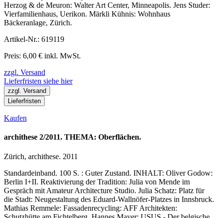
Herzog & de Meuron: Walter Art Center, Minneapolis. Jens Studer:
Vierfamilienhaus, Uerikon. Märkli Kühnis: Wohnhaus
Bäckeranlage, Zürich.
Artikel-Nr.: 619119
Preis: 6,00 € inkl. MwSt.
zzgl. Versand
Lieferfristen siehe hier
zzgl. Versand
Lieferfristen
Kaufen
archithese 2/2011. THEMA: Oberflächen.
Zürich, archithese. 2011
Standardeinband. 100 S. : Guter Zustand. INHALT: Oliver Godow:
Berlin I+II. Reaktivierung der Tradition: Julia von Mende im
Gespräch mit Amateur Architecture Studio. Julia Schatz: Platz für
die Stadt: Neugestaltung des Eduard-Wallnöfer-Platzes in Innsbruck.
Mathias Remmele: Fassadenrecycling: AFF Architekten:
Schutzhütte am Fichtelberg. Hannes Mayer: USUS - Der belgische