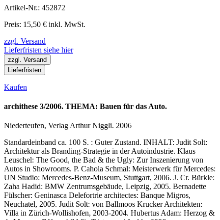
Artikel-Nr.: 452872
Preis: 15,50 € inkl. MwSt.
zzgl. Versand
Lieferfristen siehe hier
zzgl. Versand
Lieferfristen
Kaufen
archithese 3/2006. THEMA: Bauen für das Auto.
Niederteufen, Verlag Arthur Niggli. 2006
Standardeinband ca. 100 S. : Guter Zustand. INHALT: Judit Solt:
Architektur als Branding-Strategie in der Autoindustrie. Klaus
Leuschel: The Good, the Bad & the Ugly: Zur Inszenierung von
Autos in Showrooms. P. Cahola Schmal: Meisterwerk für Mercedes:
UN Studio: Mercedes-Benz-Museum, Stuttgart, 2006. J. Cr. Bürkle:
Zaha Hadid: BMW Zentrumsgebäude, Leipzig, 2005. Bernadette
Fülscher: Geninasca Delefortrie architectes: Banque Migros,
Neuchatel, 2005. Judit Solt: von Ballmoos Krucker Architekten:
Villa in Zürich-Wollishofen, 2003-2004. Hubertus Adam: Herzog &