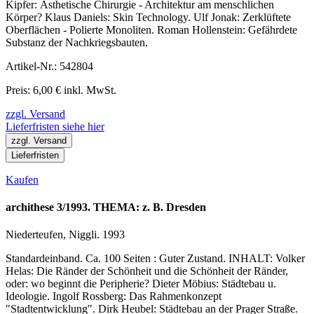
Kipfer: Ästhetische Chirurgie - Architektur am menschlichen
Körper? Klaus Daniels: Skin Technology. Ulf Jonak: Zerklüftete
Oberflächen - Polierte Monoliten. Roman Hollenstein: Gefährdete
Substanz der Nachkriegsbauten.
Artikel-Nr.: 542804
Preis: 6,00 € inkl. MwSt.
zzgl. Versand
Lieferfristen siehe hier
zzgl. Versand
Lieferfristen
Kaufen
archithese 3/1993. THEMA: z. B. Dresden
Niederteufen, Niggli. 1993
Standardeinband. Ca. 100 Seiten : Guter Zustand. INHALT: Volker
Helas: Die Ränder der Schönheit und die Schönheit der Ränder,
oder: wo beginnt die Peripherie? Dieter Möbius: Städtebau u.
Ideologie. Ingolf Rossberg: Das Rahmenkonzept
"Stadtentwicklung". Dirk Heubel: Städtebau an der Prager Straße.