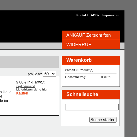
Kontakt
AGBs
Impressum
ANKAUF Zeitschriften
WIDERRUF
Warenkorb
enthält 0 Produkt(e)
pro Seite:
Gesamtbetrag:
0,00 €
9,00 € inkl. MwSt.
zzgl. Versand
Lieferfristen siehe hier
n Halle.
Kaufen
Schnellsuche
er
de im
Suche starten