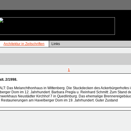
Architektur in Zeitschriften
Links
1
t. 2/1998.
8
HALT: Das Melanchthonhaus in Wittenberg. Die Stuckdecken des Ackerbürgerhofes i
lberger Dom im 12. Jahrhundert. Barbara Pregla u. Reinhard Schmitt: Zum Stand d
chwerkhaus Neustädter Kirchhof 7 in Quedlinburg. Das ehemalige Brennereigebäu
. Restaurierungen am Havelberger Dom im 19. Jahrhundert. Guter Zustand