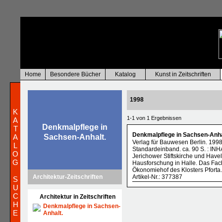
Home
Besondere Bücher
Katalog
Kunst in Zeitschriften
1998
K
1-1 von 1 Ergebnissen
A
Denkmalpflege in
T
Denkmalpflege in Sachsen-Anhal
A
Sachsen-Anhalt.
Verlag für Bauwesen Berlin. 199
L
Standardeinband. ca. 90 S. : IN
O
Jerichower Stiftskirche und Have
G
Hausforschung in Halle. Das Fa
Ökonomiehof des Klosters Pforta
Architektur-Zeitschriften
Artikel-Nr.: 377387
S
U
C
Architektur in Zeitschriften
H
Denkmalpflege in Sachsen-
E
Anhalt.