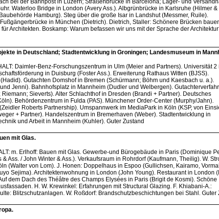
ch bei der Bahnpost in Luzern; Straßenbrücke in Barcelona; Lager- und Versandha
hr. Waterloo Bridge in London (Avery Ass.). Albgrünbrücke in Karlsruhe (Hilmer & S
aubehörde Hamburg). Steg über die große Isar in Landshut (Messmer, Ruile).
. Fußgängerbrücke in München (Dietrich). Dietrich, Staller: Schönere Brücken baue
für Architekten. Boskamp: Warum befassen wir uns mit der Sprache der Architektur
jekte in Deutschland; Stadtentwicklung in Groningen; Landesmuseum in Mann
HALT: Daimler-Benz-Forschungszentrum in Ulm (Meier and Partners). Universität 2
tschaftsförderung in Duisburg (Foster Ass.). Erweiterung Rathaus Witten (BJSS).
rf (Hadid). Gutachten Domshof in Bremen (Schürmann; Böhm und Kaesbach u. a.).
 und Jenni). Bahnhofsplatz in Mannheim (Dudler und Welbergen). Gutachterverfah
s; Riemann; Sieverts). Alter Schlachthof in Dresden (Brandi + Partner). Deutsches
öln). Behördenzentrum in Fulda (PAS). Münchener Order-Center (Murphy/Jahn).
(Zeidler Roberts Partnership). Umspannwerk im MediaPark in Köln (KSP, von Einsi
eger + Partner). Handelszentrum in Bremerhaven (Weber). Stadtentwicklung in
hnik und Arbeit in Mannheim (Kuhler). Guter Zustand
en mit Glas.
ALT: m. Erlhoff: Bauen mit Glas. Gewerbe-und Bürogebäude in Paris (Dominique Per
 Ass. / John Winter & Ass.). Verkaufsraum in Rohrdorf (Kaufmann, Theilig). W. Stro
ln (Walter von Lom). J. Honen: Doppelhaus in Espoo (Gullichsen, Kairamo, Vormal
Kazuyo Sejima). Architektenwohnung in London (John Young). Restaurant in London (
r: Auf dem Dach des Théâtre des Champs Elysées in Paris (Brigit de Kosmi). Schöne
sfassaden. H. W. Krewinkel: Erfahrungen mit Structural Glazing. F. Khiabani-A.:
ulte: Blitzschutzanlagen. W. Roßdorf: Brandschutzbeschichtungen bei Stahl. Guter
ropa.