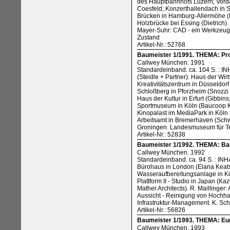
des Hauptbahnhofs Luzern; Vorda
Coesfeld; Konzerthallendach in Su
Brücken in Hamburg-Allermöhe (B
Holzbrücke bei Essing (Dietrich)
Mayer-Suhr: CAD - ein Werkzeug 
Zustand
Artikel-Nr.: 52768
Baumeister 1/1991. THEMA: Pro
Callwey München. 1991
Standardeinband. ca. 104 S. : IN
(Steidle + Partner). Haus der Wir
Kreativitätszentrum in Düsseldo
Schloßberg in Pforzheim (Snozzi
Haus der Kultur in Erfurt (Gibbin
Sportmuseum in Köln (Baucoop K
Kinopalast im MediaPark in Köln 
Arbeitsamt in Bremerhaven (Schw
Groningen. Landesmuseum für Tec
Artikel-Nr.: 52838
Baumeister 1/1992. THEMA: Bau
Callwey München. 1992
Standardeinband. ca. 94 S. : INH
Bürohaus in London (Elana Keats &
Wasseraufbereitungsanlage in Kö
Plattform II - Studio in Japan (
Mather Architects). R. Maillinge
Aussicht - Reinigung von Hochhau
Infrastruktur-Management. K. Sch
Artikel-Nr.: 56826
Baumeister 1/1993. THEMA: Eu
Callwey München. 1993