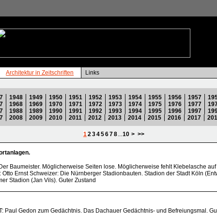
Architektur in Zeitschriften
Links
7
1948
1949
1950
1951
1952
1953
1954
1955
1956
1957
19
7
1968
1969
1970
1971
1972
1973
1974
1975
1976
1977
19
7
1988
1989
1990
1991
1992
1993
1994
1995
1996
1997
19
7
2008
2009
2010
2011
2012
2013
2014
2015
2016
2017
20
1
2
3
4
5
6
7
8
...
10
>
>>
rtanlagen.
 Der Baumeister. Möglicherweise Seiten lose. Möglicherweise fehlt Klebelasche auf
: Otto Ernst Schweizer: Die Nürnberger Stadionbauten. Stadion der Stadt Köln (Ent
er Stadion (Jan Vils). Guter Zustand
LT: Paul Gedon zum Gedächtnis. Das Dachauer Gedächtnis- und Befreiungsmal. Gu