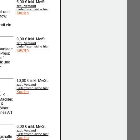
6,00 € inkl. MwSt.
zzgl. Versand
Lieferfristen siehe hier
ht und
Kaufen
chow:
adt ein
9,00 € inkl. MwSt.
zzgl. Versand
Lieferfristen siehe hier
gsanlage
Kaufen
Preis:
uf:
rik und
+
10,00 € inkl. MwSt.
zzgl. Versand
Lieferfristen siehe hier
,
Kaufen
 K. -
Mäckler.
 &
Kölner
nes Art
6,00 € inkl. MwSt.
zzgl. Versand
Lieferfristen siehe hier
ngshalle
Kaufen