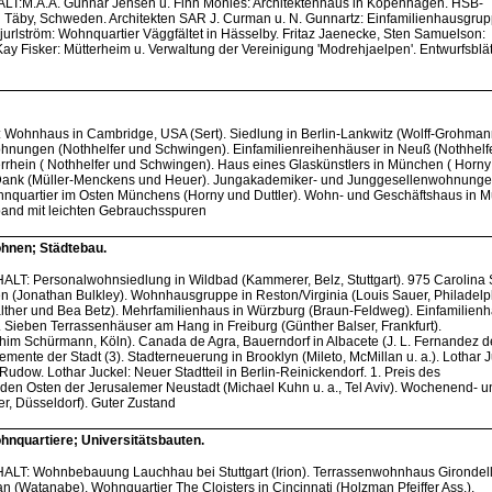
HALT:M.A.A. Gunnar Jensen u. Finn Monies: Architektenhaus in Kopenhagen. HSB-
 Täby, Schweden. Architekten SAR J. Curman u. N. Gunnartz: Einfamilienhausgru
Bjurlström: Wohnquartier Väggfältet in Hässelby. Fritaz Jaenecke, Sten Samuelson:
y Fisker: Mütterheim u. Verwaltung der Vereinigung 'Modrehjaelpen'. Entwurfsblät
: Wohnhaus in Cambridge, USA (Sert). Siedlung in Berlin-Lankwitz (Wolff-Grohman
ungen (Nothhelfer und Schwingen). Einfamilienreihenhäuser in Neuß (Nothhelf
hein ( Nothhelfer und Schwingen). Haus eines Glaskünstlers in München ( Horny
er-Dank (Müller-Menckens und Heuer). Jungakademiker- und Junggesellenwohnunge
hnquartier im Osten Münchens (Horny und Duttler). Wohn- und Geschäftshaus in 
nband mit leichten Gebrauchsspuren
hnen; Städtebau.
HALT: Personalwohnsiedlung in Wildbad (Kammerer, Belz, Stuttgart). 975 Carolina 
 (Jonathan Bulkley). Wohnhausgruppe in Reston/Virginia (Louis Sauer, Philadelp
lther und Bea Betz). Mehrfamilienhaus in Würzburg (Braun-Feldweg). Einfamilienh
 Sieben Terrassenhäuser am Hang in Freiburg (Günther Balser, Frankfurt).
him Schürmann, Köln). Canada de Agra, Bauerndorf in Albacete (J. L. Fernandez d
lemente der Stadt (3). Stadterneuerung in Brooklyn (Mileto, McMillan u. a.). Lothar J
Rudow. Lothar Juckel: Neuer Stadtteil in Berlin-Reinickendorf. 1. Preis des
 den Osten der Jerusalemer Neustadt (Michael Kuhn u. a., Tel Aviv). Wochenend- u
er, Düsseldorf). Guter Zustand
nquartiere; Universitätsbauten.
NHALT: Wohnbebauung Lauchhau bei Stuttgart (Irion). Terrassenwohnhaus Girondell
n (Watanabe). Wohnquartier The Cloisters in Cincinnati (Holzman Pfeiffer Ass.).