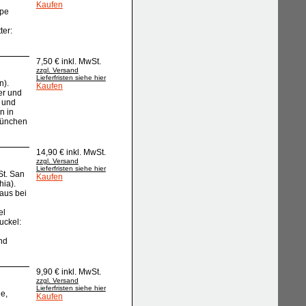
Kaufen
ppe
ter:
7,50 € inkl. MwSt.
zzgl. Versand
Lieferfristen siehe hier
n).
Kaufen
er und
 und
n in
München
14,90 € inkl. MwSt.
zzgl. Versand
Lieferfristen siehe hier
St. San
Kaufen
hia).
aus bei
el
uckel:
nd
9,90 € inkl. MwSt.
zzgl. Versand
Lieferfristen siehe hier
e,
Kaufen