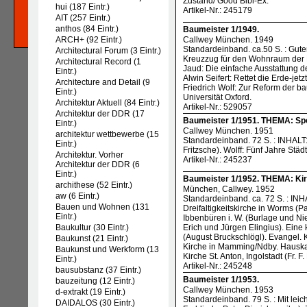
Zustand/ Good Bibl-Ex.
hui (187 Eintr.)
Artikel-Nr.: 245179
AIT (257 Eintr.)
anthos (84 Eintr.)
Baumeister 1/1949.
ARCH+ (92 Eintr.)
Callwey München. 1949
Standardeinband. ca.50 S. : Gute
Architectural Forum (3 Eintr.)
Kreuzzug für den Wohnraum der 
Architectural Record (1
Jaud: Die einfache Ausstattung de
Eintr.)
Alwin Seifert: Rettet die Erde-je
Architecture and Detail (9
Friedrich Wolf: Zur Reform der b
Eintr.)
Universität Oxford.
Architektur Aktuell (84 Eintr.)
Artikel-Nr.: 529057
Architektur der DDR (17
Baumeister 1/1951. THEMA: Spo
Eintr.)
Callwey München. 1951
architektur wettbewerbe (15
Standardeinband. 72 S. : INHAL
Eintr.)
Fritzsche). Wolff: Fünf Jahre Stä
Architektur. Vorher
Artikel-Nr.: 245237
Architektur der DDR (6
Eintr.)
Baumeister 1/1952. THEMA: Ki
archithese (52 Eintr.)
München, Callwey. 1952
aw (6 Eintr.)
Standardeinband. ca. 72 S. : INH
Bauen und Wohnen (131
Dreifaltigkeitskirche in Worms (
Eintr.)
Ibbenbüren i. W. (Burlage und N
Baukultur (30 Eintr.)
Erich und Jürgen Elingius). Eine k
(August Bruckschlögl). Evangel. 
Baukunst (21 Eintr.)
Kirche in Mamming/Ndby. Hauskape
Baukunst und Werkform (13
Kirche St. Anton, Ingolstadt (Fr. F
Eintr.)
Artikel-Nr.: 245248
bausubstanz (37 Eintr.)
Baumeister 1/1953.
bauzeitung (12 Eintr.)
Callwey München. 1953
d-extrakt (19 Eintr.)
Standardeinband. 79 S. : Mit lei
DAIDALOS (30 Eintr.)