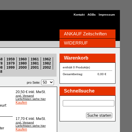
Kontakt
AGBs
Impressum
ANKAUF Zeitschriften
WIDERRUF
Warenkorb
58
1959
1960
1961
1962
78
1979
1980
1981
1982
98
1999
2000
2001
2002
enthält 0 Produkt(e)
18
Gesamtbetrag:
0,00 €
pro Seite:
Schnellsuche
20,50 € inkl. MwSt.
zzgl. Versand
Lieferfristen siehe hier
Kaufen
wurf:
Suche starten
17,70 € inkl. MwSt.
zzgl. Versand
Lieferfristen siehe hier
ter
Kaufen