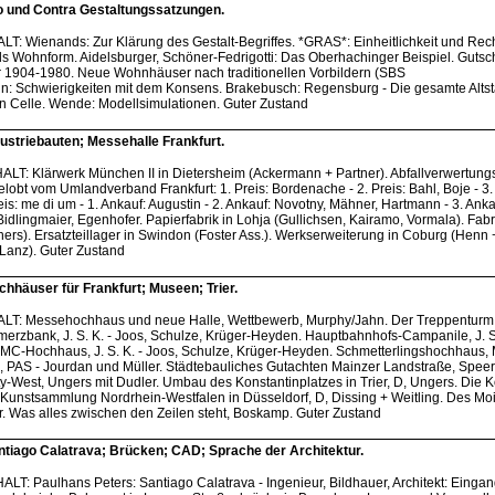
 und Contra Gestaltungssatzungen.
ALT: Wienands: Zur Klärung des Gestalt-Begriffes. *GRAS*: Einheitlichkeit und Rec
ls Wohnform. Aidelsburger, Schöner-Fedrigotti: Das Oberhachinger Beispiel. Guts
 1904-1980. Neue Wohnhäuser nach traditionellen Vorbildern (SBS
: Schwierigkeiten mit dem Konsens. Brakebusch: Regensburg - Die gesamte Altst
on Celle. Wende: Modellsimulationen. Guter Zustand
striebauten; Messehalle Frankfurt.
HALT: Klärwerk München II in Dietersheim (Ackermann + Partner). Abfallverwertun
obt vom Umlandverband Frankfurt: 1. Preis: Bordenache - 2. Preis: Bahl, Boje - 3. 
eis: me di um - 1. Ankauf: Augustin - 2. Ankauf: Novotny, Mähner, Hartmann - 3. Anka
: Bidlingmaier, Egenhofer. Papierfabrik in Lohja (Gullichsen, Kairamo, Vormala). Fab
ers). Ersatzteillager in Swindon (Foster Ass.). Werkserweiterung in Coburg (Henn 
Lanz). Guter Zustand
häuser für Frankfurt; Museen; Trier.
NHALT: Messehochhaus und neue Halle, Wettbewerb, Murphy/Jahn. Der Treppenturm
erzbank, J. S. K. - Joos, Schulze, Krüger-Heyden. Hauptbahnhofs-Campanile, J. S.
MC-Hochhaus, J. S. K. - Joos, Schulze, Krüger-Heyden. Schmetterlingshochhaus, 
 PAS - Jourdan und Müller. Städtebauliches Gutachten Mainzer Landstraße, Speer
City-West, Ungers mit Dudler. Umbau des Konstantinplatzes in Trier, D, Ungers. Die 
unstsammlung Nordrhein-Westfalen in Düsseldorf, D, Dissing + Weitling. Des Moi
r. Was alles zwischen den Zeilen steht, Boskamp. Guter Zustand
tiago Calatrava; Brücken; CAD; Sprache der Architektur.
ALT: Paulhans Peters: Santiago Calatrava - Ingenieur, Bildhauer, Architekt: Einga