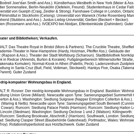
odrell Joer'dan Smith and Ass.). Künstlerhaus Westbeth in New York (Meier & Ass.
rtier Sonnenallee, Berlin-Neukölln (Oefelein, Freund). Studentenhaus in Cedar Fall
versität von Guelph (Craig, Zeidler & Strong). Fanshawe College in London, Ontario
Filminstitut in Stockholm (Celsing). Universität von Warwick (Yorke Rosenberg Mard
herst (Stubbins and Ass.). Justus-Liebig-Universität, Gießen (Beckert + Becker).
en (Rossmann and Ass.). IVOEXPO bei Abidjan, Elfenbeinküste (Dahinden). Guter
ater und Bibliotheken; Verkaufen.
ALT: Das Theatre Royal in Bristol (Moro & Partners). The Crucible Theatre, Sheffie
ademie-Theater in New-Hampshire (Hardy, Holzman, Pfeiffer Ass.). Gebäude der
 (Rapson & Ass.). Theater der Stadt Wolfsburg (Scharoun). Stadtbibliothek Norrkö
k in Redcar (Ahrends, Burton & Koralek). Fußgängerbereich Wilmersdorfer Straße, 
akenaka Komuten). Normal-Kiosk in Athen (Patellis, Peck). Ladenzentrum Zuidplei
lung in Santa Cruz (Bull, Field, Volkman, Stockwell). Hankyu Five, Osaka (Taken
Parent). Guter Zustand
edrig-kompakter Wohnungsbau in England.
HALT: R. Rosner: Der niedrig-kompakte Wohnungsbau in England. Basildon: Wohns
edlung Union Grove (Millard). Newcastle upon Tyne: Sanierungsgebiet Summerhill 
lerton & Ass.). Washington: Siedlung Sulgrave (Napper Errington Collerton & Ass.).
 (Waring & Netts). Newcastle upon Tyne: Sanierungsgebiet South Benwell (Cunni
Cowan). Runcorn: Siedlung Palace Fields (Harrison). Runcorn: Siedlung Haiton 
 Lincoln (Stedman). Washington: Siedlung Oxclose 1 und 2 (Watson). Killingworth:
Runcorn: Siedlung Brookvale, Abschnitt 2 (Harrison). Southwark, London: Siedlun
ead: Siedlung Clasper Street (Baubehörde Gateshead). Portmadoc, Wales: Wohnsi
Troy). Rotationshyperboloid aus Holzfachwerk. Guter Zustand