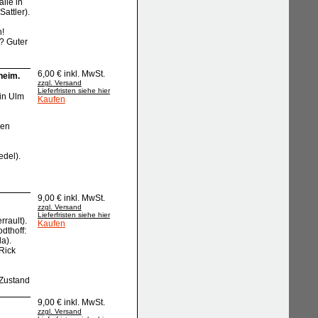
lle in
attler).
n!
? Guter
6,00 € inkl. MwSt.
heim.
zzgl. Versand
Lieferfristen siehe hier
 in Ulm
Kaufen
ren
edel).
9,00 € inkl. MwSt.
zzgl. Versand
Lieferfristen siehe hier
rault).
Kaufen
dthoff:
a).
Rick
 Zustand
9,00 € inkl. MwSt.
zzgl. Versand