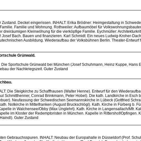
r Zustand. Deckel eingerissen. INHALT: Erika Brödner: Heimgestaltung in Schwede
Familie. Familie und Wohnung. Rothweiler: Aufbaumöbel für Volkswohnungsbaute
r dreiräumigen Kleinwöhung für die vierköpfige Familie. Eychmüller: Architekturkrit
tzt! Josef Bach. Bauen und finanzieren. Karl Schmidt: Ein neues Ludwig-Kroher-Dach
autechnischen Ausbildung. Wiederaufbau der Volksbühnen Berlin. Theater-Entwurf f
rtschule Grünwald.
T: Die Sportschule Grünwald bei München (Josef Schuhmann, Heinz Kuppe, Hans E
dtebau der Nachkriegszeit. Guter Zustand
rchbau.
ALT: Die Steigkirche zu Schaffhausen (Walter Henne). Entwurf für den Wiederaufba
Paul Schmitthenner, Conrad Brinkmann, Peter Hobel). Die kath. Landkirche in Esch b
iebuer). Neufassung der Schwedischen Seemannskirche in Lübeck (Gottfried Schr
ath. Notkirche in Mittelfranken (August Bruckschlögl). Kath. Kirche in Fürberg b. Fü
Kapelle in Walchensee/Obby (Max Unglehrt). Kath. Kirche in Langensallach/Mfr. Ka
lle im Kloster der Redemptoristen in München. Kapelle in Rittershof/Opfingen. K
. Haindl). Guter Zustand
chten Gebrauchsspuren. INHALT: Neubau der Europahalle in Düsseldorf (Prof. Schul