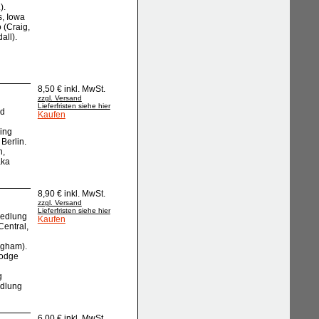
).
s, Iowa
 (Craig,
all).
8,50 € inkl. MwSt.
zzgl. Versand
Lieferfristen siehe hier
ld
Kaufen
ping
Berlin.
n,
aka
8,90 € inkl. MwSt.
zzgl. Versand
Lieferfristen siehe hier
iedlung
Kaufen
Central,
ngham).
Lodge
g
edlung
6,00 € inkl. MwSt.