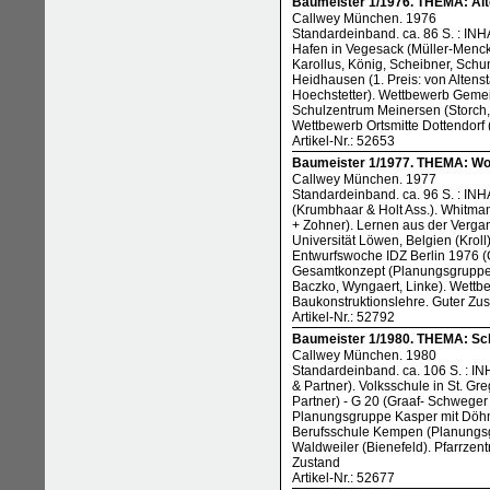
Baumeister 1/1976. THEMA: Alte
Callwey München. 1976
Standardeinband. ca. 86 S. : INHA
Hafen in Vegesack (Müller-Menck
Karollus, König, Scheibner, Sch
Heidhausen (1. Preis: von Altens
Hoechstetter). Wettbewerb Gemei
Schulzentrum Meinersen (Storch
Wettbewerb Ortsmitte Dottendorf 
Artikel-Nr.: 52653
Baumeister 1/1977. THEMA: Woh
Callwey München. 1977
Standardeinband. ca. 96 S. : IN
(Krumbhaar & Holt Ass.). Whitman
+ Zohner). Lernen aus der Vergan
Universität Löwen, Belgien (Krol
Entwurfswoche IDZ Berlin 1976 (G
Gesamtkonzept (Planungsgruppe 
Baczko, Wyngaert, Linke). Wettb
Baukonstruktionslehre. Guter Zu
Artikel-Nr.: 52792
Baumeister 1/1980. THEMA: Sch
Callwey München. 1980
Standardeinband. ca. 106 S. : IN
& Partner). Volksschule in St. G
Partner) - G 20 (Graaf- Schwege
Planungsgruppe Kasper mit Döhm
Berufsschule Kempen (Planungsgr
Waldweiler (Bienefeld). Pfarrzen
Zustand
Artikel-Nr.: 52677