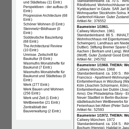
Standardeinband. ca. 70 S. : IN
und Städtebau (11 Eintr.)
Riksförbund: Wohnhochhäuser in
Perspektiven - der aufbau (6
'Kyrkbacken' in Gävle. SAR Jarl 
Eintr.)
Wohnquartier Stockholm-Solna. Ka
Progressive Architecture (68
Gartenhof-Häuser. Guter Zustand
Eintr.)
Artikel-Nr.: 376552
Schöner Wohnen (0 Eintr.)
Baumeister 1/1961.
Steinmetz+Bildhauer (0
Callwey München. 1961
Eintr.)
Standardeinband. 86 S. : INHALT
Süddeutsche Bauzeitung
Wohnhochhaus mit Eigentumswohn
(68 Eintr.)
Schwingen). Landhaus am Niederr
The Architectural Review
Duttler). Stiftung Bremer Spar
(10 Eintr.)
Aachen ( Bertram und Lang). Wo
Umrisse. Zeitschrift für
(Wolff). Guter Zustand/ Good Ei
Baukultur (9 Eintr.)
Artikel-Nr.: 245702
Wasmuths Monatshefte für
Baumeister 1/1968. THEMA: Wo
Baukunst (7 Eintr.)
Callwey München. 1968
Wasmuths Monatshefte für
Standardeinband. ca. 100 S. : IN
Baukunst und Städtebau (0
Francisco - Apartment-Wohnungen
Eintr.)
Einfamilienhaus in Würzburg (Wa
Werk (277 Eintr.)
Köln (Joachim Schürmann, Köln).
Werk Bauen und Wohnen
Einfamilienhaus bei Dublin (Joac
(256 Eintr.)
Arno). Die Philadelphia-Story - E
Neuer Stadtteil in Berlin-Buckow-
Werk und Zeit (1 Eintr.)
städtebaulichen Wettbewerbs für
Wettbewerbe (21 Eintr.)
Ferienhaus bei Athen (Peter Sulz
Zentralblatt der
Artikel-Nr.: 52593
Bauverwaltung (2 Eintr.)
Baumeister 1/1972. THEMA: Woh
Callwey München. 1972
Standardeinband. ca. 104 S. : I
Bochum (Hennig). Habitat in Japa