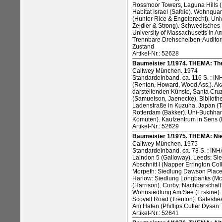
Rossmoor Towers, Laguna Hills (B
Habitat Israel (Safdie). Wohnqua
(Hunter Rice & Engelbrecht). Uni
Zeidler & Strong). Schwedisches 
University of Massachusetts in Am
Trennbare Drehscheiben-Auditori
Zustand
Artikel-Nr.: 52628
Baumeister 1/1974. THEMA: The
Callwey München. 1974
Standardeinband. ca. 116 S. : INH
(Renton, Howard, Wood Ass.). Ak
darstellenden Künste, Santa Cruz
(Samuelson, Jaenecke). Bibliothe
Ladenstraße in Kuzuha, Japan (T
Rotterdam (Bakker). Uni-Buchhand
Komuten). Kaufzentrum in Sens (
Artikel-Nr.: 52629
Baumeister 1/1975. THEMA: Ni
Callwey München. 1975
Standardeinband. ca. 78 S. : IN
Laindon 5 (Galloway). Leeds: Si
Abschnitt l (Napper Errington Col
Morpeth: Siedlung Dawson Place
Harlow: Siedlung Longbanks (Mc 
(Harrison). Corby: Nachbarschaft
Wohnsiedlung Am See (Erskine). 
Scovell Road (Trenton). Gatesh
Am Hafen (Phillips Cutler Dysan 
Artikel-Nr.: 52641