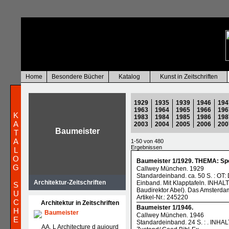
Home
Besondere Bücher
Katalog
Kunst in Zeitschriften
1929
1935
1939
1946
194
1963
1964
1965
1966
196
K
1983
1984
1985
1986
198
A
2003
2004
2005
2006
200
Baumeister
T
A
1-50 von 480
Ergebnissen
L
O
Baumeister 1/1929. THEMA: Spo
G
Callwey München. 1929
Standardeinband. ca. 50 S. : OT:
Architektur-Zeitschriften
Einband. Mit Klapptafeln. INHALT
S
Baudirektor Abel). Das Amsterdam
U
Artikel-Nr.: 245220
C
Architektur in Zeitschriften
Baumeister 1/1946.
H
Baumeister
Callwey München. 1946
E
Standardeinband. 24 S. : . INHA
AA. L Architecture d aujourd