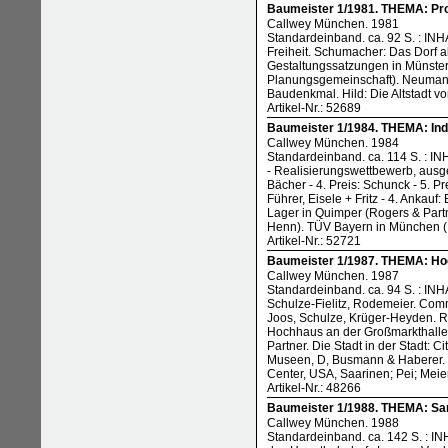
Baumeister 1/1981. THEMA: Pro
Callwey München. 1981
Standardeinband. ca. 92 S. : INH
Freiheit. Schumacher: Das Dorf a
Gestaltungssatzungen in Münster
Planungsgemeinschaft). Neumann
Baudenkmal. Hild: Die Altstadt v
Artikel-Nr.: 52689
Baumeister 1/1984. THEMA: Indu
Callwey München. 1984
Standardeinband. ca. 114 S. : IN
- Realisierungswettbewerb, ausgel
Bächer - 4. Preis: Schunck - 5. Pr
Führer, Eisele + Fritz - 4. Ankauf
Lager in Quimper (Rogers & Partn
Henn). TÜV Bayern in München (
Artikel-Nr.: 52721
Baumeister 1/1987. THEMA: Hoch
Callwey München. 1987
Standardeinband. ca. 94 S. : I
Schulze-Fielitz, Rodemeier. Comm
Joos, Schulze, Krüger-Heyden. R
Hochhaus an der Großmarkthalle,
Partner. Die Stadt in der Stadt: 
Museen, D, Busmann & Haberer. K
Center, USA, Saarinen; Pei; Meie
Artikel-Nr.: 48266
Baumeister 1/1988. THEMA: San
Callwey München. 1988
Standardeinband. ca. 142 S. : INH