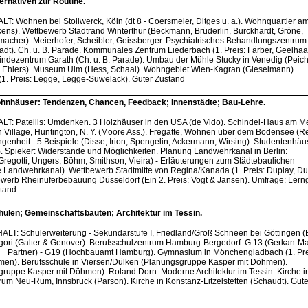
rnativen zur Routine.
LT: Wohnen bei Stollwerck, Köln (dt 8 - Coersmeier, Ditges u. a.). Wohnquartier am
ens). Wettbewerb Stadtrand Winterthur (Beckmann, Brüderlin, Burckhardt, Gröne,
umacher). Meierhofer, Scheibler, Geissberger. Psychiatrisches Behandlungszentrum
tadt). Ch. u. B. Parade. Kommunales Zentrum Liederbach (1. Preis: Färber, Geelhaa
ndezentrum Garath (Ch. u. B. Parade). Umbau der Mühle Stucky in Venedig (Peichl
, Ehlers). Museum Ulm (Hess, Schaal). Wohngebiet Wien-Kagran (Gieselmann).
(1. Preis: Legge, Legge-Suwelack). Guter Zustand
nhäuser: Tendenzen, Chancen, Feedback; Innenstädte; Bau-Lehre.
HALT: Patellis: Umdenken. 3 Holzhäuser in den USA (de Vido). Schindel-Haus am M
 Village, Huntington, N. Y. (Moore Ass.). Fregatte, Wohnen über dem Bodensee (R
genheit - 5 Beispiele (Disse, Irion, Spengelin, Ackermann, Wirsing). Studentenhäu
l). Spieker: Widerstände und Möglichkeiten. Planung Landwehrkanal in Berlin:
regotti, Ungers, Böhm, Smithson, Vieira) - Erläuterungen zum Städtebaulichen
Landwehrkanal). Wettbewerb Stadtmitte von Regina/Kanada (1. Preis: Duplay, Du
ewerb Rheinuferbebauung Düsseldorf (Ein 2. Preis: Vogt & Jansen). Umfrage: Lern
stand
ulen; Gemeinschaftsbauten; Architektur im Tessin.
HALT: Schulerweiterung - Sekundarstufe I, Friedland/Groß Schneen bei Göttingen (
regori (Galter & Genover). Berufsschulzentrum Hamburg-Bergedorf: G 13 (Gerkan-M
r + Partner) - G19 (Hochbauamt Hamburg). Gymnasium in Mönchengladbach (1. Pre
en). Berufsschule in Viersen/Dülken (Planungsgruppe Kasper mit Döhmen).
uppe Kasper mit Döhmen). Roland Dorn: Moderne Architektur im Tessin. Kirche i
trum Neu-Rum, Innsbruck (Parson). Kirche in Konstanz-Litzelstetten (Schaudt). Gute