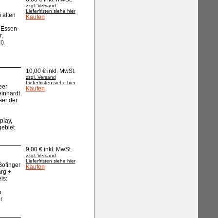
zzgl. Versand
Lieferfristen siehe hier
 alten
Kaufen
 Essen-
r,
).
10,00 € inkl. MwSt.
zzgl. Versand
Lieferfristen siehe hier
eer
Kaufen
einhardt
ser der
play,
gebiet
9,00 € inkl. MwSt.
zzgl. Versand
Lieferfristen siehe hier
Bofinger
Kaufen
arg +
is:
n
r