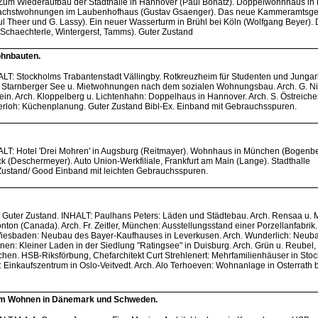
). Zum Wiederaufbau der Stadthalle in Hannover (Paul Bonatz). Doppelwohnhaus in
infachstwohnungen im Laubenhofhaus (Gustav Gsaenger). Das neue Kammeramtsg
aul Theer und G. Lassy). Ein neuer Wasserturm in Brühl bei Köln (Wolfgang Beyer). 
Schaechterle, Wintergerst, Tamms). Guter Zustand
hnbauten.
ALT: Stockholms Trabantenstadt Vällingby. Rotkreuzheim für Studenten und Jungar
m Starnberger See u. Mietwohnungen nach dem sozialen Wohnungsbau. Arch. G. Ni
in. Arch. Kloppelberg u. Lichtenhahn: Doppelhaus in Hannover. Arch. S. Östreiche
rloh: Küchenplanung. Guter Zustand Bibl-Ex. Einband mit Gebrauchsspuren.
HALT: Hotel 'Drei Mohren' in Augsburg (Reitmayer). Wohnhaus in München (Bogenbe
 (Deschermeyer). Auto Union-Werkfiliale, Frankfurt am Main (Lange). Stadthalle
 Zustand/ Good Einband mit leichten Gebrauchsspuren.
: Guter Zustand. INHALT: Paulhans Peters: Läden und Städtebau. Arch. Rensaa u. 
n (Canada). Arch. Fr. Zeitler, München: Ausstellungsstand einer Porzellanfabrik
Wiesbaden: Neubau des Bayer-Kaufhauses in Leverkusen. Arch. Wunderlich: Neub
inen: Kleiner Laden in der Siedlung "Ratingsee" in Duisburg. Arch. Grün u. Reubel,
en. HSB-Riksförbung, Chefarchitekt Curt Strehlenert: Mehrfamilienhäuser in Sto
o: Einkaufszentrum in Oslo-Veitvedt. Arch. Alo Terhoeven: Wohnanlage in Osterrath 
om Wohnen in Dänemark und Schweden.