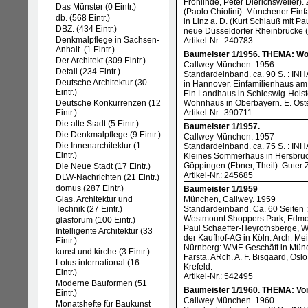
Frohlinde, Peter Dierichsweiler
Das Münster (0 Eintr.)
(Paolo Chiolini). Münchener E
db. (568 Eintr.)
in Linz a. D. (Kurt Schlauß mit P
DBZ. (434 Eintr.)
neue Düsseldorfer Rheinbrücke (
Denkmalpflege in Sachsen-
Artikel-Nr.: 240783
Anhalt. (1 Eintr.)
Baumeister 1/1956. THEMA: Wo
Der Architekt (309 Eintr.)
Callwey München. 1956
Detail (234 Eintr.)
Standardeinband. ca. 90 S. : INH
Deutsche Architektur (30
in Hannover. Einfamilienhaus a
Eintr.)
Ein Landhaus in Schleswig-Holste
Deutsche Konkurrenzen (12
Wohnhaus in Oberbayern. E. Oste
Eintr.)
Artikel-Nr.: 390711
Die alte Stadt (5 Eintr.)
Baumeister 1/1957.
Die Denkmalpflege (9 Eintr.)
Callwey München. 1957
Die Innenarchitektur (1
Standardeinband. ca. 75 S. : IN
Eintr.)
Kleines Sommerhaus in Hersbruck
Göppingen (Ebner, Theil). Guter
Die Neue Stadt (17 Eintr.)
Artikel-Nr.: 245685
DLW-Nachrichten (21 Eintr.)
domus (287 Eintr.)
Baumeister 1/1959
Glas. Architektur und
München, Callwey. 1959
Technik (27 Eintr.)
Standardeinband. Ca. 60 Seiten 
Westmount Shoppers Park, Edmonto
glasforum (100 Eintr.)
Paul Schaeffer-Heyrothsberge, 
Intelligente Architektur (33
der Kaufhof-AG in Köln. Arch. Me
Eintr.)
Nürnberg: WMF-Geschäft in Münch
kunst und kirche (3 Eintr.)
Farsta. ARch. A. F. Bisgaard, Osl
Lotus international (16
Krefeld.
Eintr.)
Artikel-Nr.: 542495
Moderne Bauformen (51
Baumeister 1/1960. THEMA: V
Eintr.)
Callwey München. 1960
Monatshefte für Baukunst